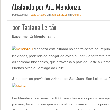
Abalando por Aí… Mendonza…
NOTÍCIAS
PERFIL
Publicado
por
Flavio Chaves
em
abril 12, 2013
em
Cultura
CONTATO
por Taciana Leitão
Experimentá Mendonza…
Mendoza está situada no centro-oeste da Repúbli
los Andes, podendo-se chegar de avião ou por vía terrestre a
ou corredor bioceânico, que atravessa o país de Leste a Oest
Buenos Aires e Santiago do Chile.
Junto com as províncias vizinhas de San Juan, San Luis e La 
Em Mendoza, são mais de 1000 vinícolas e elas produzem apr
por ano, fazendo com que a vinicultura torne-se um dos princip
Através de excursões como “los caminos del vino” e “rutas agr