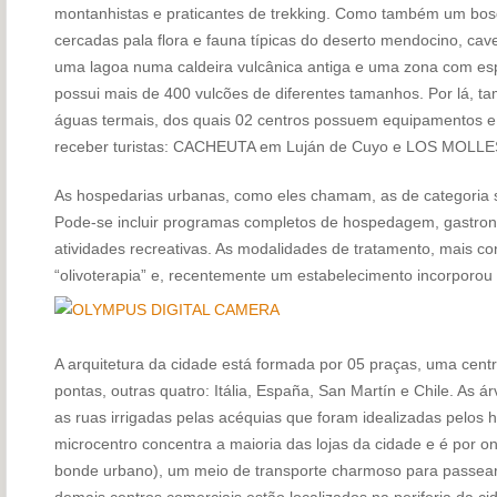
montanhistas e praticantes de trekking. Como também um bos
cercadas pala flora e fauna típicas do deserto mendocino, ca
uma lagoa numa caldeira vulcânica antiga e uma zona com esp
possui mais de 400 vulcões de diferentes tamanhos. Por lá, t
águas termais, dos quais 02 centros possuem equipamentos e 
receber turistas: CACHEUTA em Luján de Cuyo e LOS MOLLE
As hospedarias urbanas, como eles chamam, as de categoria 
Pode-se incluir programas completos de hospedagem, gastrono
atividades recreativas. As modalidades de tratamento, mais co
“olivoterapia” e, recentemente um estabelecimento incorporou 
A arquitetura da cidade está formada por 05 praças, uma cent
pontas, outras quatro: Itália, España, San Martín e Chile. A
as ruas irrigadas pelas acéquias que foram idealizadas pelos 
microcentro concentra a maioria das lojas da cidade e é por o
bonde urbano), um meio de transporte charmoso para passear
demais centros comerciais estão localizados na periferia da c