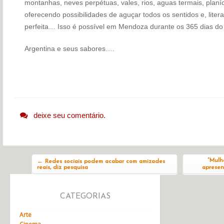
montanhas, neves perpétuas, vales, rios, aguas termais, planí
oferecendo possibilidades de aguçar todos os sentidos e, lite
perfeita… Isso é possível em Mendoza durante os 365 dias do
Argentina e seus sabores….
deixe seu comentário.
Navegação do post
“Mulh
←
Redes sociais podem acabar com amizades
reais, diz pesquisa
apresen
CATEGORIAS
Arte