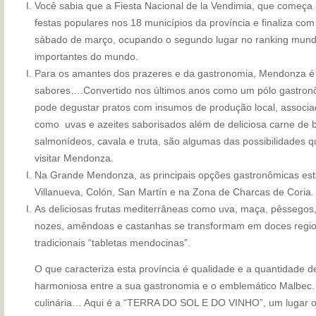
Você sabia que a Fiesta Nacional de la Vendimia, que começ
festas populares nos 18 municípios da província e finaliza co
sábado de março, ocupando o segundo lugar no ranking mundia
importantes do mundo.
Para os amantes dos prazeres e da gastronomia, Mendonza é 
sabores….Convertido nos últimos anos como um pólo gastronôm
pode degustar pratos com insumos de produção local, associad
como uvas e azeites saborisados além de deliciosa carne de b
salmonídeos, cavala e truta, são algumas das possibilidades 
visitar Mendonza.
Na Grande Mendonza, as principais opções gastronômicas estã
Villanueva, Colón, San Martín e na Zona de Charcas de Coria.
As deliciosas frutas mediterrâneas como uva, maça, pêssegos
nozes, amêndoas e castanhas se transformam em doces regiona
tradicionais “tabletas mendocinas”.
O que caracteriza esta província é qualidade e a quantidade 
harmoniosa entre a sua gastronomia e o emblemático Malbec.
culinária… Aqui é a “TERRA DO SOL E DO VINHO”, um lugar o