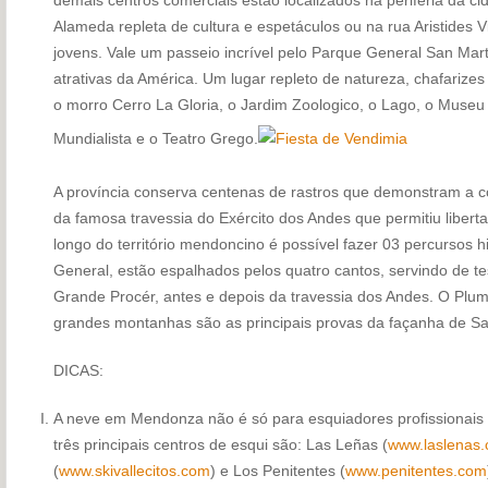
Alameda repleta de cultura e espetáculos ou na rua Aristides 
jovens. Vale um passeio incrível pelo Parque General San Mart
atrativas da América. Um lugar repleto de natureza, chafarizes e
o morro Cerro La Gloria, o Jardim Zoologico, o Lago, o Museu 
Mundialista e o Teatro Grego.
A província conserva centenas de rastros que demonstram a c
da famosa travessia do Exército dos Andes que permitiu libertar
longo do território mendoncino é possível fazer 03 percursos h
General, estão espalhados pelos quatro cantos, servindo de t
Grande Procér, antes e depois da travessia dos Andes. O Plume
grandes montanhas são as principais provas da façanha de Sa
DICAS:
A neve em Mendonza não é só para esquiadores profissionais 
três principais centros de esqui são: Las Leñas (
www.laslenas
(
www.skivallecitos.com
) e Los Penitentes (
www.penitentes.com