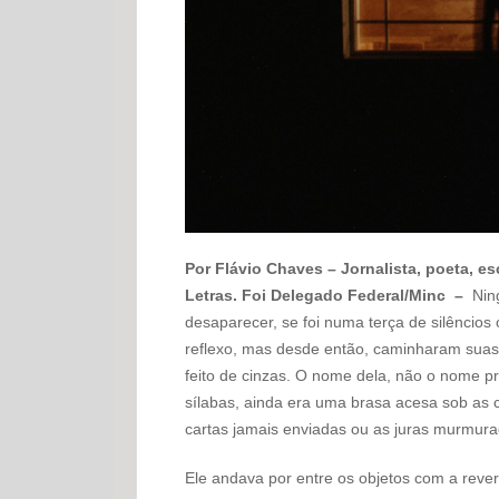
Por Flávio Chaves – Jornalista, poeta, 
Letras. Foi Delegado Federal/Minc –
Nin
desaparecer, se foi numa terça de silênci
reflexo, mas desde então, caminharam suas
feito de cinzas. O nome dela, não o nome pr
sílabas, ainda era uma brasa acesa sob as
cartas jamais enviadas ou as juras murmura
Ele andava por entre os objetos com a reve