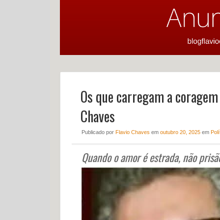
Os que carregam a coragem n
Chaves
Publicado
por
Flavio Chaves
em
outubro 20, 2025
em
Polí
Quando o amor é estrada, não prisão