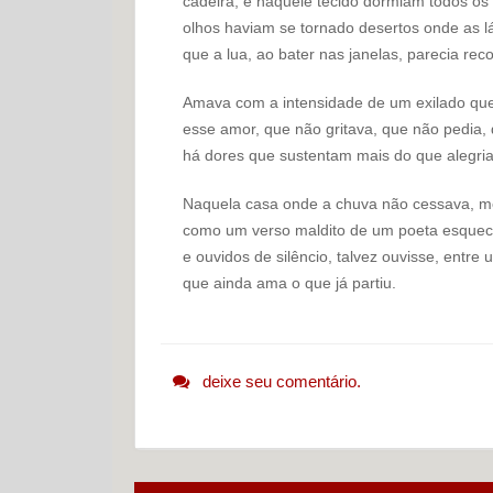
cadeira, e naquele tecido dormiam todos os
olhos haviam se tornado desertos onde as l
que a lua, ao bater nas janelas, parecia r
Amava com a intensidade de um exilado que 
esse amor, que não gritava, que não pedia,
há dores que sustentam mais do que alegria
Naquela casa onde a chuva não cessava, me
como um verso maldito de um poeta esquecid
e ouvidos de silêncio, talvez ouvisse, entr
que ainda ama o que já partiu.
deixe seu comentário.