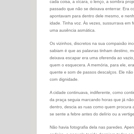
cada coisa, a xícara, o lenço, a sombra pro
passado que não se deixava enterrar. Era c
apontavam para dentro dele mesmo, e nenhu
idade. Tinha voz. Às vezes, sussurrava em f
uma ausência asmática.
Os vizinhos, discretos na sua compaixão inc
sabiam é que as palavras tinham destino, 
deixava escapar era uma oferenda ao vazio
quem o esquecera. A memória, para ele, era
quente e som de passos descalços. Ele não 
com dignidade.
A cidade continuava, indiferente, como con
da praça seguia marcando horas que já não
dentro, descia as ruas como quem procura
se sente a febre antes do delírio ou a verti
Não havia fotografia dela nas paredes. Ape