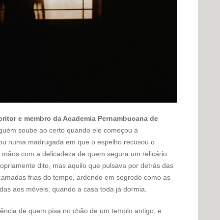
escritor e membro da Academia Pernambucana de
guém soube ao certo quando ele começou a
os ou numa madrugada em que o espelho recusou o
 mãos com a delicadeza de quem segura um relicário
opriamente dito, mas aquilo que pulsava por detrás das
 camadas frias do tempo, ardendo em segredo como as
das aos móveis, quando a casa toda já dormia.
rência de quem pisa no chão de um templo antigo, e