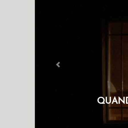
Previous
OS QUE 
D