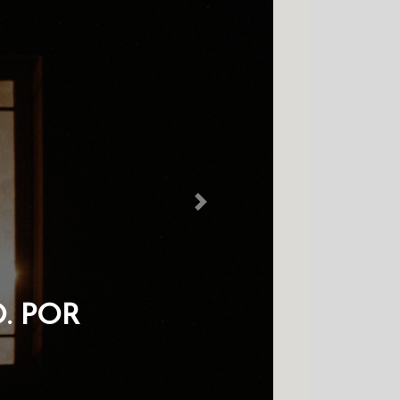
Next
 COLDRE
S