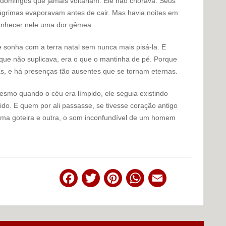
 domingos que jamais voltariam. Ele não chorava. Seus
ágrimas evaporavam antes de cair. Mas havia noites em
econhecer nele uma dor gêmea.
sonha com a terra natal sem nunca mais pisá-la. E
 que não suplicava, era o que o mantinha de pé. Porque
s, e há presenças tão ausentes que se tornam eternas.
smo quando o céu era límpido, ele seguia existindo
o. E quem por ali passasse, se tivesse coração antigo
e uma goteira e outra, o som inconfundível de um homem
Facebook
Twitter
Pinterest
WhatsApp
Email