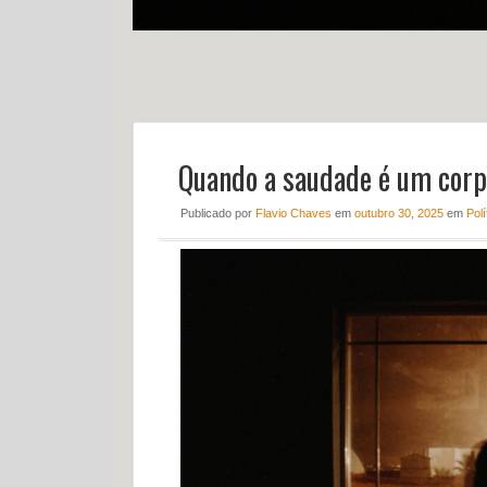
Quando a saudade é um corpo
Publicado
por
Flavio Chaves
em
outubro 30, 2025
em
Polí