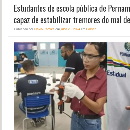
Estudantes de escola pública de Perna
NOTÍCIAS
PERFIL
capaz de estabilizar tremores do mal d
CONTATO
Publicado
por
Flavio Chaves
em
julho 26, 2024
em
Política