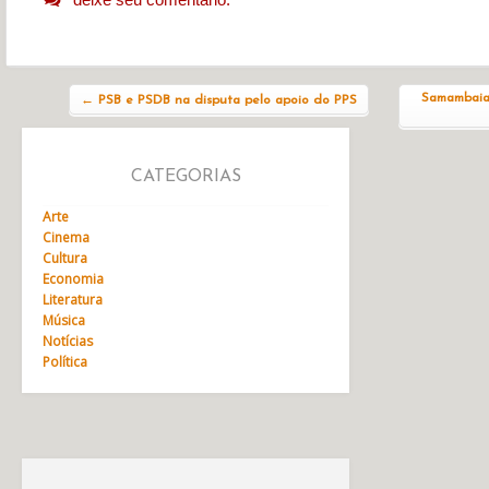
Navegação do post
Samambaia 
←
PSB e PSDB na disputa pelo apoio do PPS
CATEGORIAS
Arte
Cinema
Cultura
Economia
Literatura
Música
Notícias
Política