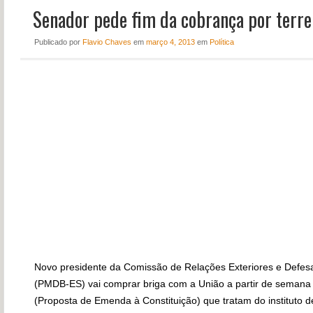
Senador pede fim da cobrança por terr
NOTÍCIAS
PERFIL
Publicado
por
Flavio Chaves
em
março 4, 2013
em
Política
CONTATO
Novo presidente da Comissão de Relações Exteriores e Defesa
(PMDB-ES) vai comprar briga com a União a partir de semana
(Proposta de Emenda à Constituição) que tratam do instituto 