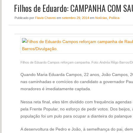
Filhos de Eduardo: CAMPANHA COM S
NOTÍCIAS
PERFIL
Publicado
por
Flavio Chaves
em
setembro 29, 2014
em
Notícias
,
Política
CONTATO
Filhos de Eduardo Campos reforçam campanha. Foto: Andréa Rêgo Barros/Di
Quando Maria Eduarda Campos, 22 anos, João Campos, 2
nas caminhadas e comícios do candidato a governador Pau
moradores é imediatamente captada.
Nessa reta final, eles têm dividido com frequência agendas
pela Frente Popular, no esforço de pedir votos. Dos beijos,
população foi um pulo para ocupar a dianteira do palanque 
A desenvoltura de Pedro e João, à semelhança do pai, dem