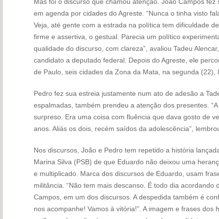
Mas foi o discurso que chamou atenção. João Campos fez s
em agenda por cidades do Agreste. “Nunca o tinha visto fa
Veja, até gente com a estrada na política tem dificuldade de
firme e assertiva, o gestual. Parecia um político experim
qualidade do discurso, com clareza”, avaliou Tadeu Alencar,
candidato a deputado federal. Depois do Agreste, ele perc
de Paulo, seis cidades da Zona da Mata, na segunda (22),
Pedro fez sua estreia justamente num ato de adesão a Tade
espalmadas, também prendeu a atenção dos presentes. “A 
surpreso. Era uma coisa com fluência que dava gosto de v
anos. Aliás os dois, recém saídos da adolescência”, lembro
Nos discursos, João e Pedro tem repetido a história lançada
Marina Silva (PSB) de que Eduardo não deixou uma herança
e multiplicado. Marca dos discursos de Eduardo, usam frase
militância. “Não tem mais descanso. É todo dia acordando
Campos, em um dos discursos. A despedida também é conh
nos acompanhe! Vamos à vitória!”. A imagem e frases dos