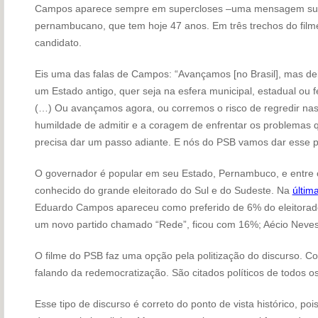
Campos aparece sempre em supercloses –uma mensagem sublimi
pernambucano, que tem hoje 47 anos. Em três trechos do filme,
candidato.
Eis uma das falas de Campos: “Avançamos [no Brasil], mas d
um Estado antigo, quer seja na esfera municipal, estadual ou f
(…) Ou avançamos agora, ou corremos o risco de regredir nas
humildade de admitir e a coragem de enfrentar os problemas q
precisa dar um passo adiante. E nós do PSB vamos dar esse pa
O governador é popular em seu Estado, Pernambuco, e entre os
conhecido do grande eleitorado do Sul e do Sudeste. Na
últim
Eduardo Campos apareceu como preferido de 6% do eleitorado.
um novo partido chamado “Rede”, ficou com 16%; Aécio Neve
O filme do PSB faz uma opção pela politização do discurso. 
falando da redemocratização. São citados políticos de todos os
Esse tipo de discurso é correto do ponto de vista histórico, poi