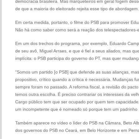
democracia brasileira. Mas marqueteiros em geral fogem des
de que a maioria do eleitorado rejeita esse tipo de abordagem.
Em certa medida, portanto, o filme do PSB para promover Ed
Não há como saber como será a reação dos telespectadores-el
Em um dos trechos do programa, por exemplo, Eduardo Campos
de seu avô, Miguel Arraes, e que é fiel a seus aliados, mas q
implícita: o PSB participa do governo do PT, mas quer mudanç
“Somos um partido [o PSB] que defende as suas alianças, mas
propositivo, crítico quando a crítica é necessária. Mudanças
sempre foram no passado. A reforma fiscal, a revisão do pacto 
temos outra escolha. É preciso contrariar os interesses da velh
Cargo público tem que ser ocupado por quem tem capacidade, m
um incompetente que é nomeado só porque tem um padrinho pol
Também aparece no vídeo o líder do PSB na Câmara, Beto Albu
dos governos do PSB no Ceará, em Belo Horizonte e em Per