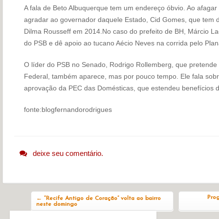
A fala de Beto Albuquerque tem um endereço óbvio. Ao afagar
agradar ao governador daquele Estado, Cid Gomes, que tem da
Dilma Rousseff em 2014.No caso do prefeito de BH, Márcio Lac
do PSB e dê apoio ao tucano Aécio Neves na corrida pelo Plana
O líder do PSB no Senado, Rodrigo Rollemberg, que pretende d
Federal, também aparece, mas por pouco tempo. Ele fala sob
aprovação da PEC das Domésticas, que estendeu benefícios d
fonte:blogfernandorodrigues
deixe seu comentário.
Navegação do post
Pro
←
“Recife Antigo de Coração” volta ao bairro
neste domingo