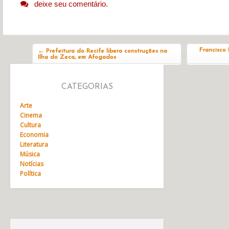
deixe seu comentário.
Navegação do post
Francisco
←
Prefeitura do Recife libera construções na
Ilha do Zeca, em Afogados
CATEGORIAS
Arte
Cinema
Cultura
Economia
Literatura
Música
Notícias
Política