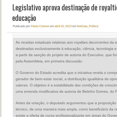
Legislativo aprova destinação de royalti
NOTÍCIAS
PERFIL
educação
CONTATO
Publicado
por
Flavio Chaves
em
abril 10, 2013
em
Notícias
,
Política
As receitas estaduais relativas aos royalties decorrentes da 
destinadas exclusivamente à educação, ciência, tecnologia e
a partir da sanção do projeto de autoria do Executivo, que foi
pela Assembleia, em primeira discussão.
O Governo do Estado acredita que a iniciativa revela o com
gerador de bem-estar social, a distribuição igualitária de op
valores. O objetivo é a estabilidade das condições de cresc
uma emenda modificativa de autoria de Betinho Gomes, do PS
Antes da votação, o deputado argumentou que a proposição ti
técnico, de uma maneira mais ampla, como beneficiário da re
existe a oferta de curso profissionalizante em áreas do Gov