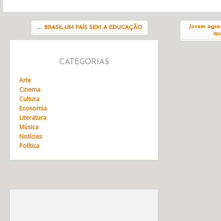
Navegação do post
Jovem agred
←
BRASIL:UM PAÍS SEM A EDUCAÇÃO
qu
CATEGORIAS
Arte
Cinema
Cultura
Economia
Literatura
Música
Notícias
Política