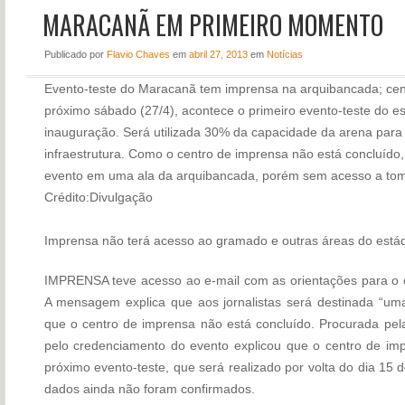
MARACANÃ EM PRIMEIRO MOMENTO
NOTÍCIAS
PERFIL
Publicado
por
Flavio Chaves
em
abril 27, 2013
em
Notícias
CONTATO
Evento-teste do Maracanã tem imprensa na arquibancada; cent
próximo sábado (27/4), acontece o primeiro evento-teste do e
inauguração. Será utilizada 30% da capacidade da arena para 
infraestrutura. Como o centro de imprensa não está concluído
evento em uma ala da arquibancada, porém sem acesso a toma
Crédito:Divulgação
Imprensa não terá acesso ao gramado e outras áreas do está
IMPRENSA teve acesso ao e-mail com as orientações para o 
A mensagem explica que aos jornalistas será destinada “um
que o centro de imprensa não está concluído.
Procurada pel
pelo credenciamento do evento explicou que o centro de im
próximo evento-teste, que será realizado por volta do dia 15 d
dados ainda não foram confirmados.