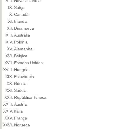
Nova Zelândia
Suíça
Canadá
Irlanda
Dinamarca
Austrália
Polônia
Alemanha
Bélgica
Estados Unidos
Hungria
Eslováquia
Rússia
Suécia
República Tcheca
Áustria
Itália
França
Noruega