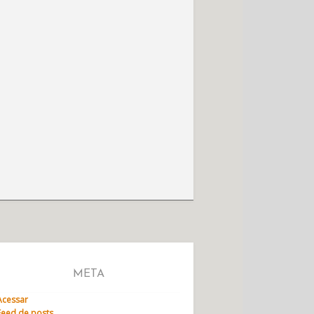
META
Acessar
Feed de posts