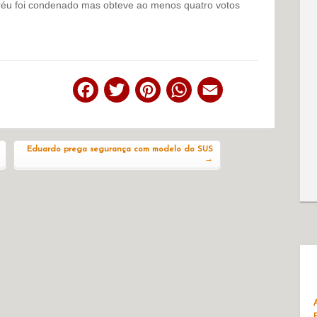
réu foi condenado mas obteve ao menos quatro votos
Facebook
Twitter
Pinterest
WhatsApp
Email
Eduardo prega segurança com modelo do SUS
→