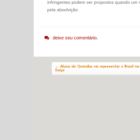
infringentes podem ser propostos quando um 
pela absolvição.
deixe seu comentário.
Navegação do post
←
Aluna de Quixaba vai representar o Brasil na
Suíça