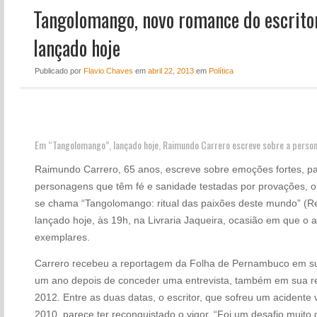
Tangolomango, novo romance do escrito
NOTÍCIAS
PERFIL
lançado hoje
CONTATO
Publicado
por
Flavio Chaves
em
abril 22, 2013
em
Política
Em “Tangolomango”, lançado hoje, Raimundo Carrero escreve sobre a perso
Raimundo Carrero, 65 anos, escreve sobre emoções fortes, pa
personagens que têm fé e sanidade testadas por provações, ob
se chama “Tangolomango: ritual das paixões deste mundo” (Re
lançado hoje, às 19h, na Livraria Jaqueira, ocasião em que o 
exemplares.
Carrero recebeu a reportagem da Folha de Pernambuco em sua 
um ano depois de con­ceder uma entrevista, também em sua re
2012. Entre as duas datas, o escritor, que sofreu um acidente 
2010, pa­rece ter reconquistado o vi­gor. “Foi um desafio muito 