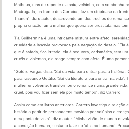
Matheus, mas de repen­te ela saiu, velhinha, com som­brinha n
Madrugada, na frente dos Correios, fez um striptease na frent
Trianon”, diz o autor, descrevendo um dos trechos do romance
própria criação, uma mulher que queria ser prostituta mas temi
Tia Guilhermina é uma intrigan­te mistura entre afeto, sere­ni­dad
crueldade e lascívia provo­cada pela negação do desejo. “Ela
que é safada, fi­co irritado, ela é sedutora, caris­mática, tem
cruéis e violentas, ela reage sempre com afeto. É uma persona
“Getúlio Vargas dizia: ‘Saí da vida para entrar para a história’.
parafraseando Getúlio: ‘Saí da literatura para entrar na vida’.
mulher envolvente, transformou o romance numa grande vida, m
cruel, pois vou ficar sem ela por muito tempo”, diz Carrero.
Assim como em livros anterio­res, Carrero investiga a relação en
história a partir de per­sonagens movidos por volú­pias e cren
meu ponto de vista”, diz o autor. “Minha vi­são de mundo env
a condição humana, costumo falar do ‘abismo humano’. Procuro 