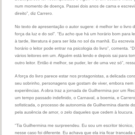
num momento de do­en­ça. Passei dois anos de cama e escrevi
direito”, diz Carrero.
No texto de apresentação o autor sugere: é melhor ler o livro
força da luz e do sol”. “Eu acho que há um horário bom para l
à tarde, literatura é para ser lida no sol da manhã. Eu escre
horário o leitor pode entrar na psicologia do livro”, comenta. “
vários leitores em um. Alguém está lendo e depois sai para to
outro leitor. Então é melhor, se puder, ler de uma vez só”, ressa
A força do livro parece estar nos protagonistas, a delicada co
seu sobrinho, personagens que gostam de viver, embora nem
experiências. A obra traz a jornada de Guilhermina por um Reci
um tempo passado indefinido, o Carnaval, a boemia, e Carre
sofisticada, o processo de autonomia de Gui­lhermina diante d
pe­la ausência de amor, o zelo daqueles que cedem à loucura.
“Tia Guilhermina me surpreendeu. Eu sou um escritor técnico, 
nesse caso foi diferen­te. Eu achava que ela iria fi­car trancad