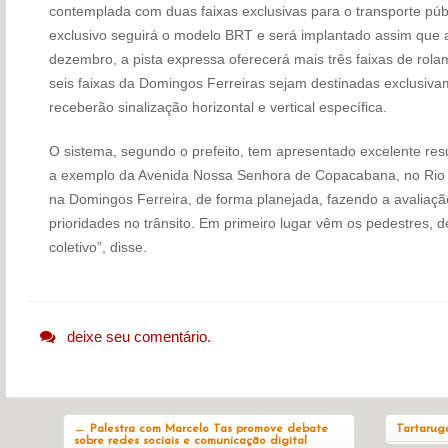
contemplada com duas faixas exclusivas para o transporte púb
exclusivo seguirá o modelo BRT e será implantado assim que a 
dezembro, a pista expressa oferecerá mais três faixas de rola
seis faixas da Domingos Ferreiras sejam destinadas exclusivam
receberão sinalização horizontal e vertical específica.
O sistema, segundo o prefeito, tem apresentado excelente resu
a exemplo da Avenida Nossa Senhora de Copacabana, no Rio d
na Domingos Ferreira, de forma planejada, fazendo a avaliaçã
prioridades no trânsito. Em primeiro lugar vêm os pedestres, de
coletivo”, disse.
deixe seu comentário.
Navegação do post
←
Palestra com Marcelo Tas promove debate
Tartarug
sobre redes sociais e comunicação digital