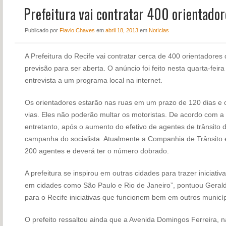
Prefeitura vai contratar 400 orientador
NOTÍCIAS
PERFIL
Publicado
por
Flavio Chaves
em
abril 18, 2013
em
Notícias
CONTATO
A Prefeitura do Recife vai contratar cerca de 400 orientadores 
previsão para ser aberta. O anúncio foi feito nesta quarta-feira
entrevista a um programa local na internet.
Os orientadores estarão nas ruas em um prazo de 120 dias e o
vias. Eles não poderão multar os motoristas. De acordo com a p
entretanto, após o aumento do efetivo de agentes de trânsit
campanha do socialista. Atualmente a Companhia de Trânsito 
200 agentes e deverá ter o número dobrado.
A prefeitura se inspirou em outras cidades para trazer iniciati
em cidades como São Paulo e Rio de Janeiro”, pontuou Gerald
para o Recife iniciativas que funcionem bem em outros municíp
O prefeito ressaltou ainda que a Avenida Domingos Ferreira, n