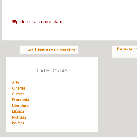
deixe seu comentário.
Navegação do post
Em visita a
←
Ler é bom demais, incentive
CATEGORIAS
Arte
Cinema
Cultura
Economia
Literatura
Música
Notícias
Política