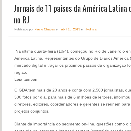
Jornais de 11 países da América Latina
NOTÍCIAS
PERFIL
no RJ
CONTATO
Publicado
por
Flavio Chaves
em
abril 13, 2013
em
Política
Na última quarta-feira (10/4), começou no Rio de Janeiro o e
América Latina. Representantes do Grupo de Diários América (
mercado digital e traçar os próximos passos da organização f
região.
Leia também
O GDA tem mais de 20 anos e conta com 2.500 jornalistas, que
500 fotos por dia, para mais de 6 milhões de leitores, inform
diretores, editores, coordenadores e gerentes se reúnem para 
projetos conjuntos.
Diante da importância do segmento on-line, questões como o 
conteúdo na internet) e branded content (conteúdo gerado por