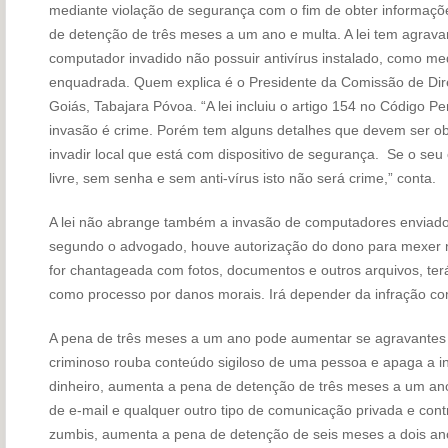
mediante violação de segurança com o fim de obter informaç
de detenção de três meses a um ano e multa. A lei tem agrava
computador invadido não possuir antivírus instalado, como me
enquadrada. Quem explica é o Presidente da Comissão de Direi
Goiás, Tabajara Póvoa. “A lei incluiu o artigo 154 no Código P
invasão é crime. Porém tem alguns detalhes que devem ser obs
invadir local que está com dispositivo de segurança. Se o se
livre, sem senha e sem anti-vírus isto não será crime,” conta.
A lei não abrange também a invasão de computadores enviados 
segundo o advogado, houve autorização do dono para mexer 
for chantageada com fotos, documentos e outros arquivos, ter
como processo por danos morais. Irá depender da infração co
A pena de três meses a um ano pode aumentar se agravantes 
criminoso rouba conteúdo sigiloso de uma pessoa e apaga a 
dinheiro, aumenta a pena de detenção de três meses a um an
de e-mail e qualquer outro tipo de comunicação privada e con
zumbis, aumenta a pena de detenção de seis meses a dois an