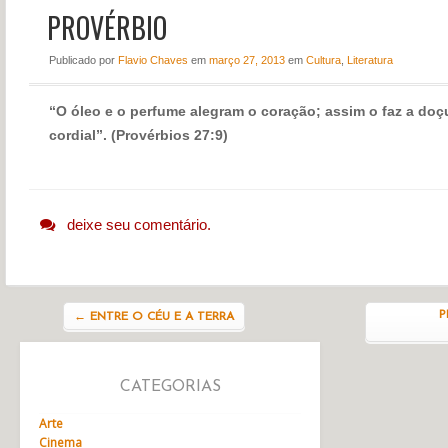
PROVÉRBIO
NOTÍCIAS
PERFIL
Publicado
por
Flavio Chaves
em
março 27, 2013
em
Cultura
,
Literatura
CONTATO
“O óleo e o perfume alegram o coração; assim o faz a do
cordial”. (Provérbios 27:9)
deixe seu comentário.
Navegação do post
P
←
ENTRE O CÉU E A TERRA
CATEGORIAS
Arte
Cinema