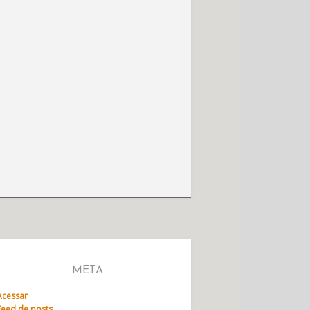
META
Acessar
Feed de posts