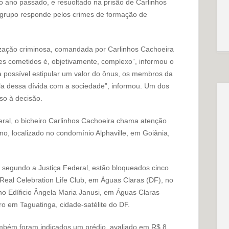
no ano passado, e resuoltado na prisão de Carlinhos
 grupo responde pelos crimes de formação de
ização criminosa, comandada por Carlinhos Cachoeira
es cometidos é, objetivamente, complexo”, informou o
ja possível estipular um valor do ônus, os membros da
la dessa dívida com a sociedade”, informou. Um dos
so à decisão.
deral, o bicheiro Carlinhos Cachoeira chama atenção
no, localizado no condomínio Alphaville, em Goiânia,
 segundo a Justiça Federal, estão bloqueados cinco
Real Celebration Life Club, em Águas Claras (DF), no
no Edíficio Ângela Maria Janusi, em Águas Claras
o em Taguatinga, cidade-satélite do DF.
mbém foram indicados um prédio, avaliado em R$ 8