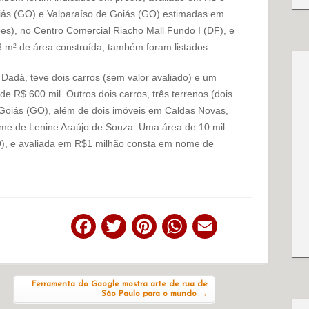
ás (GO) e Valparaíso de Goiás (GO) estimadas em
ões), no Centro Comercial Riacho Mall Fundo I (DF), e
3 m² de área construída, também foram listados.
Dadá, teve dois carros (sem valor avaliado) e um
de R$ 600 mil. Outros dois carros, três terrenos (dois
Goiás (GO), além de dois imóveis em Caldas Novas,
ome de Lenine Araújo de Souza. Uma área de 10 mil
O), e avaliada em R$1 milhão consta em nome de
Facebook
Twitter
Pinterest
WhatsApp
Email
Ferramenta do Google mostra arte de rua de
São Paulo para o mundo
→