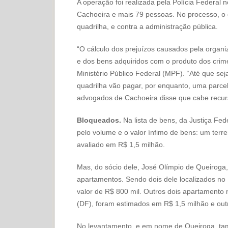
A operação foi realizada pela Polícia Federal 
Cachoeira e mais 79 pessoas. No processo, o
quadrilha, e contra a administração pública.
“O cálculo dos prejuízos causados pela organ
e dos bens adquiridos com o produto dos crim
Ministério Público Federal (MPF). “Até que se
quadrilha vão pagar, por enquanto, uma parce
advogados de Cachoeira disse que cabe recur
Bloqueados.
Na lista de bens, da Justiça Fe
pelo volume e o valor ínfimo de bens: um terre
avaliado em R$ 1,5 milhão.
Mas, do sócio dele, José Olímpio de Queiroga,
apartamentos. Sendo dois dele localizados no 
valor de R$ 800 mil. Outros dois apartamento 
(DF), foram estimados em R$ 1,5 milhão e outr
No levantamento, e em nome de Queiroga, ta