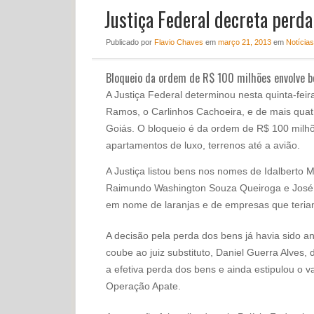
Justiça Federal decreta perda
Publicado
por
Flavio Chaves
em
março 21, 2013
em
Notícias
Bloqueio da ordem de R$ 100 milhões envolve b
A Justiça Federal determinou nesta quinta-feir
Ramos, o Carlinhos Cachoeira, e de mais quat
Goiás. O bloqueio é da ordem de R$ 100 milh
apartamentos de luxo, terrenos até a avião.
A Justiça listou bens nos nomes de Idalberto 
Raimundo Washington Souza Queiroga e José O
em nome de laranjas e de empresas que teri
A decisão pela perda dos bens já havia sido a
coube ao juiz substituto, Daniel Guerra Alves, 
a efetiva perda dos bens e ainda estipulou o v
Operação Apate.