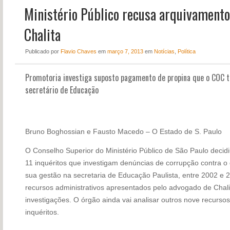
Ministério Público recusa arquivamento
NOTÍCIAS
PERFIL
Chalita
CONTATO
Publicado
por
Flavio Chaves
em
março 7, 2013
em
Notícias
,
Política
Promotoria investiga suposto pagamento de propina que o COC te
secretário de Educação
Bruno Boghossian e Fausto Macedo – O Estado de S. Paulo
O Conselho Superior do Ministério Público de São Paulo decidiu
11 inquéritos que investigam denúncias de corrupção contra o
sua gestão na secretaria de Educação Paulista, entre 2002 e
recursos administrativos apresentados pelo advogado de Chali
investigações. O órgão ainda vai analisar outros nove recurs
inquéritos.