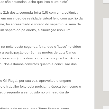
oas são acusadas, acho que isso é um blefe”.
 às 21h desta segunda-feira (18) com uma polêmica
em um vídeo de realidade virtual feito com auxílio da
filme, foi apresentado o solado do sapato que seria de
 um sapato do pé direito, a simulação usou um
na noite desta segunda-feira, que o ‘lapso’ no vídeo
 à participação do réu nas mortes de Luiz Carlos
colocar sim (uma dúvida grande nos jurados). Agora
so. Nós estamos convictos quanto à conclusão dos
e Gil Rugai, por sua vez, aproveitou o engano
do o trabalho feito pela perícia na época bem como o
, o segundo a ser ouvido no primeiro dia de
direito pelo pé esquerdo Tanto fizeram, tanto