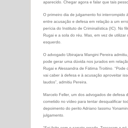
aparecido. Chegar agora e falar que tais pess
O primeiro dia de julgamento foi interrompido
entre acusação e defesa em relação a um erro 
perícia do Instituto de Criminalística (IC). No 
Rugai e a sola do réu. Mas, em vez de utilizar
esquerdo.
O advogado Ubirajara Mangini Pereira admitiu, 
pode gerar uma dúvida nos jurados em relação
Rugai e Alessandra de Fátima Troitino. “Pode 
vai caber à defesa e à acusação aproveitar is
laudos”, admitiu Pereira.
Marcelo Feller, um dos advogados de defesa d
cometido no vídeo para tentar desqualificar to
depoimento do perito Adriano Iassmu Yonamine
julgamento.
“Foi feito com o sapato errado. Trocaram o pé 