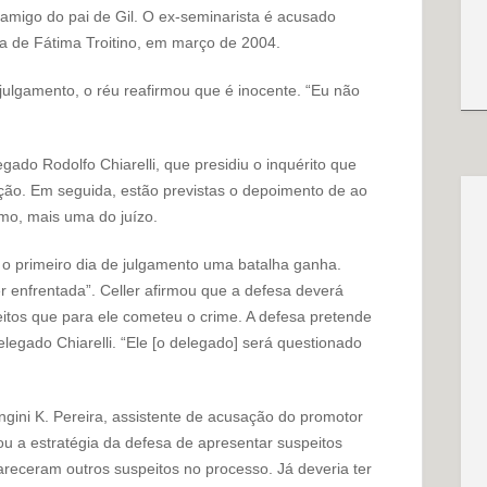
amigo do pai de Gil. O ex-seminarista é acusado
a de Fátima Troitino, em março de 2004.
julgamento, o réu reafirmou que é inocente. “Eu não
ado Rodolfo Chiarelli, que presidiu o inquérito que
ão. Em seguida, estão previstas o depoimento de ao
mo, mais uma do juízo.
 o primeiro dia de julgamento uma batalha ganha.
r enfrentada”. Celler afirmou que a defesa deverá
eitos que para ele cometeu o crime. A defesa pretende
egado Chiarelli. “Ele [o delegado] será questionado
gini K. Pereira, assistente de acusação do promotor
u a estratégia da defesa de apresentar suspeitos
receram outros suspeitos no processo. Já deveria ter