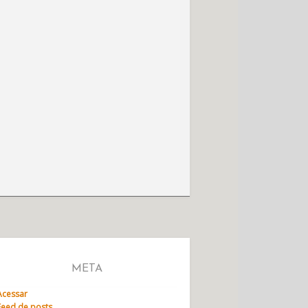
META
Acessar
Feed de posts