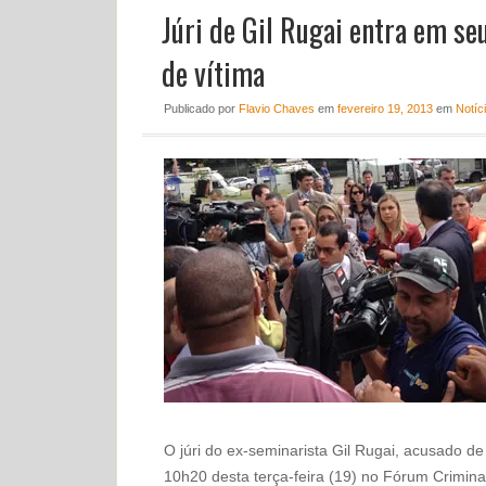
Júri de Gil Rugai entra em s
de vítima
Publicado
por
Flavio Chaves
em
fevereiro 19, 2013
em
Notíc
O júri do ex-seminarista Gil Rugai, acusado de
10h20 desta terça-feira (19) no Fórum Crimina