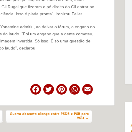
Gil Rugai que fizeram o pé direito do Gil entrar no
iência. Isso é piada pronta”, ironizou Feller.
 Yonamine admitiu, ao deixar o fórum, o engano no
es do laudo. “Foi um engano que a gente cometeu,
 imagem invertida. Só isso. É só uma questão de
o laudo”, declarou.
Facebook
Twitter
Pinterest
WhatsApp
Email
Guerra descarta aliança entre PSDB e PSB para
2014
→