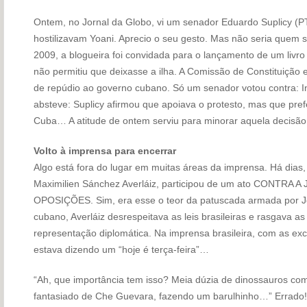
Ontem, no Jornal da Globo, vi um senador Eduardo Suplicy (P
hostilizavam Yoani. Aprecio o seu gesto. Mas não seria quem 
2009, a blogueira foi convidada para o lançamento de um livro
não permitiu que deixasse a ilha. A Comissão de Constituição
de repúdio ao governo cubano. Só um senador votou contra: 
absteve: Suplicy afirmou que apoiava o protesto, mas que pref
Cuba… A atitude de ontem serviu para minorar aquela decisão
Volto à imprensa para encerrar
Algo está fora do lugar em muitas áreas da imprensa. Há dias,
Maximilien Sánchez Averláiz, participou de um ato CONTRA
OPOSIÇÕES. Sim, era esse o teor da patuscada armada por Jo
cubano, Averláiz desrespeitava as leis brasileiras e rasgava as 
representação diplomática. Na imprensa brasileira, com as ex
estava dizendo um “hoje é terça-feira”…
“Ah, que importância tem isso? Meia dúzia de dinossauros com
fantasiado de Che Guevara, fazendo um barulhinho…” Errado!