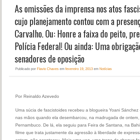
As omissões da imprensa nos atos fascis
NOTÍCIAS
PERFIL
cujo planejamento contou com a presen
CONTATO
Carvalho. Ou: Honre a faixa do peito, pr
Polícia Federal! Ou ainda: Uma obrigaç
senadores de oposição
Publicado
por
Flavio Chaves
em
fevereiro 19, 2013
em
Notícias
Por Reinaldo Azevedo
Uma súcia de fascistoides recebeu a blogueira Yoani Sánchez 
nas mãos quando ela desembarcou, na madrugada de ontem, 
Pernambuco. De lá, ela seguiu para Feira de Santana, na Bahia
filme que trata justamente da agressão à liberdade de expressã
ontem, não aconteceu. Mais uma vez, uma tropa de choque for