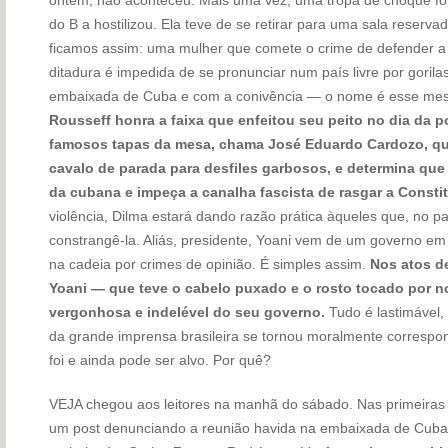
do B a hostilizou. Ela teve de se retirar para uma sala reserv
ficamos assim: uma mulher que comete o crime de defender a
ditadura é impedida de se pronunciar num país livre por gorila
embaixada de Cuba e com a conivência — o nome é esse mes
Rousseff honra a faixa que enfeitou seu peito no dia da
famosos tapas da mesa, chama José Eduardo Cardozo, que
cavalo de parada para desfiles garbosos, e determina que 
da cubana e impeça a canalha fascista de rasgar a Consti
violência, Dilma estará dando razão prática àqueles que, no p
constrangê-la. Aliás, presidente, Yoani vem de um governo e
na cadeia por crimes de opinião. É simples assim.
Nos atos de
Yoani — que teve o cabelo puxado e o rosto tocado por n
vergonhosa e indelével do seu governo.
Tudo é lastimável,
da grande imprensa brasileira se tornou moralmente correspon
foi e ainda pode ser alvo. Por quê?
VEJA chegou aos leitores na manhã do sábado. Nas primeiras h
um post denunciando a reunião havida na embaixada de Cuba,