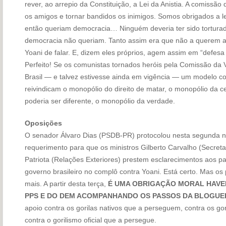
rever, ao arrepio da Constituição, a Lei da Anistia. A comissão 
os amigos e tornar bandidos os inimigos. Somos obrigados a l
então queriam democracia… Ninguém deveria ter sido torturado
democracia não queriam. Tanto assim era que não a querem até
Yoani de falar. E, dizem eles próprios, agem assim em “defesa 
Perfeito! Se os comunistas tornados heróis pela Comissão da V
Brasil — e talvez estivesse ainda em vigência — um modelo 
reivindicam o monopólio do direito de matar, o monopólio da c
poderia ser diferente, o monopólio da verdade.
Oposições
O senador Álvaro Dias (PSDB-PR) protocolou nesta segunda 
requerimento para que os ministros Gilberto Carvalho (Secretar
Patriota (Relações Exteriores) prestem esclarecimentos aos p
governo brasileiro no complô contra Yoani. Está certo. Mas os
mais. A partir desta terça,
É UMA OBRIGAÇÃO MORAL HAVE
PPS E DO DEM ACOMPANHANDO OS PASSOS DA BLOGUEI
apoio contra os gorilas nativos que a perseguem, contra os g
contra o gorilismo oficial que a persegue.