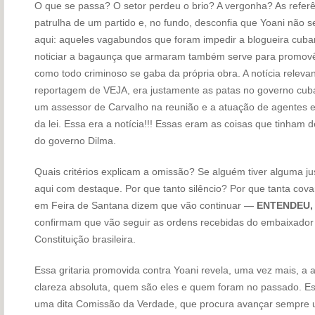
O que se passa? O setor perdeu o brio? A vergonha? As refer
patrulha de um partido e, no fundo, desconfia que Yoani não se
aqui: aqueles vagabundos que foram impedir a blogueira cuban
noticiar a bagaunça que armaram também serve para promovê-l
como todo criminoso se gaba da própria obra. A notícia relev
reportagem de VEJA, era justamente as patas no governo cub
um assessor de Carvalho na reunião e a atuação de agentes e
da lei. Essa era a notícia!!! Essas eram as coisas que tinham 
do governo Dilma.
Quais critérios explicam a omissão? Se alguém tiver alguma just
aqui com destaque. Por que tanto silêncio? Por que tanta cov
em Feira de Santana dizem que vão continuar —
ENTENDEU,
confirmam que vão seguir as ordens recebidas do embaixador 
Constituição brasileira.
Essa gritaria promovida contra Yoani revela, uma vez mais, a 
clareza absoluta, quem são eles e quem foram no passado. E
uma dita Comissão da Verdade, que procura avançar sempre u