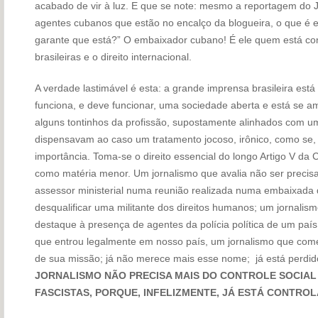
acabado de vir à luz. E que se note: mesmo a reportagem do 
agentes cubanos que estão no encalço da blogueira, o que é 
garante que está?” O embaixador cubano! É ele quem está con
brasileiras e o direito internacional.
A verdade lastimável é esta: a grande imprensa brasileira es
funciona, e deve funcionar, uma sociedade aberta e está se a
alguns tontinhos da profissão, supostamente alinhados com u
dispensavam ao caso um tratamento jocoso, irônico, como se, 
importância. Toma-se o direito essencial do longo Artigo V da
como matéria menor. Um jornalismo que avalia não ser precis
assessor ministerial numa reunião realizada numa embaixada d
desqualificar uma militante dos direitos humanos; um jornalism
destaque à presença de agentes da polícia política de um paí
que entrou legalmente em nosso país, um jornalismo que come
de sua missão; já não merece mais esse nome; já está perdid
JORNALISMO NÃO PRECISA MAIS DO CONTROLE SOCIAL
FASCISTAS, PORQUE, INFELIZMENTE, JÁ ESTÁ CONTRO