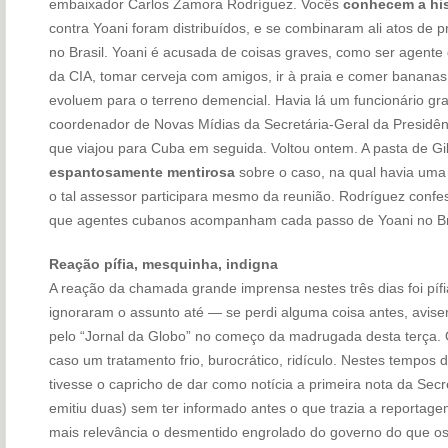
embaixador Carlos Zamora Rodríguez. Vocês
conhecem a his
contra Yoani foram distribuídos, e se combinaram ali atos de p
no Brasil. Yoani é acusada de coisas graves, como ser agente d
da CIA, tomar cerveja com amigos, ir à praia e comer bananas
evoluem para o terreno demencial. Havia lá um funcionário gr
coordenador de Novas Mídias da Secretária-Geral da Presidênc
que viajou para Cuba em seguida. Voltou ontem. A pasta de Gi
espantosamente mentirosa
sobre o caso, na qual havia uma
o tal assessor participara mesmo da reunião. Rodríguez confe
que agentes cubanos acompanham cada passo de Yoani no Bra
Reação pífia, mesquinha, indigna
A reação da chamada grande imprensa nestes três dias foi pífi
ignoraram o assunto até — se perdi alguma coisa antes, avi
pelo “Jornal da Globo” no começo da madrugada desta terça. 
caso um tratamento frio, burocrático, ridículo. Nestes tempos
tivesse o capricho de dar como notícia a primeira nota da Secr
emitiu duas) sem ter informado antes o que trazia a reportag
mais relevância o desmentido engrolado do governo do que os