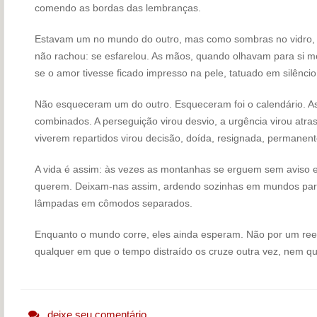
comendo as bordas das lembranças.
Estavam um no mundo do outro, mas como sombras no vidro, pr
não rachou: se esfarelou. As mãos, quando olhavam para si m
se o amor tivesse ficado impresso na pele, tatuado em silêncio
Não esqueceram um do outro. Esqueceram foi o calendário. As d
combinados. A perseguição virou desvio, a urgência virou atras
viverem repartidos virou decisão, doída, resignada, permanent
A vida é assim: às vezes as montanhas se erguem sem aviso
querem. Deixam-nas assim, ardendo sozinhas em mundos par
lâmpadas em cômodos separados.
Enquanto o mundo corre, eles ainda esperam. Não por um ree
qualquer em que o tempo distraído os cruze outra vez, nem q
deixe seu comentário.