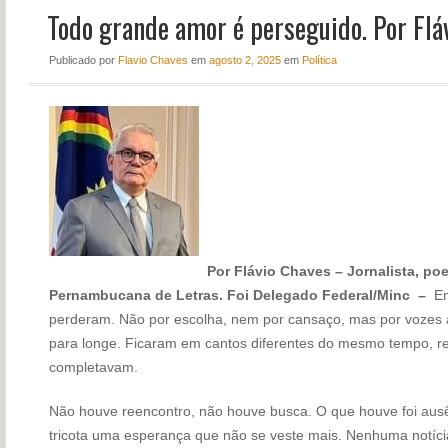
Todo grande amor é perseguido. Por Flá
NOTÍCIAS
PERFIL
Publicado
por
Flavio Chaves
em
agosto 2, 2025
em
Política
CONTATO
Por Flávio Chaves – Jornalista, po
Pernambucana de Letras. Foi Delegado Federal/Minc –
En
perderam. Não por escolha, nem por cansaço, mas por vozes
para longe. Ficaram em cantos diferentes do mesmo tempo, r
completavam.
Não houve reencontro, não houve busca. O que houve foi ausê
tricota uma esperança que não se veste mais. Nenhuma notíc