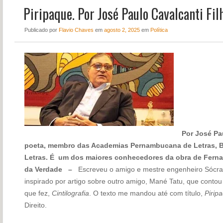
Piripaque. Por José Paulo Cavalcanti Fil
NOTÍCIAS
PERFIL
Publicado
por
Flavio Chaves
em
agosto 2, 2025
em
Política
CONTATO
Por José Pau
poeta, membro das Academias Pernambucana de Letras, Br
Letras. É um dos maiores conhecedores da obra de Fern
da Verdade –
Escreveu o amigo e mestre engenheiro Sócra
inspirado por artigo sobre outro amigo, Mané Tatu, que cont
que fez,
Cintilografia
. O texto me mandou até com título,
Pirip
Direito.