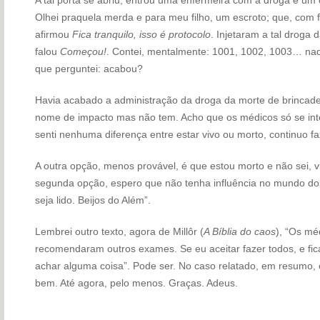
Olhei praquela merda e para meu filho, um escroto; que, com
afirmou
Fica tranquilo, isso é protocolo
. Injetaram a tal droga
falou
Começou!
. Contei, mentalmente: 1001, 1002, 1003… nada
que perguntei: acabou?
Havia acabado a administração da droga da morte de brincadei
nome de impacto mas não tem. Acho que os médicos só se int
senti nenhuma diferença entre estar vivo ou morto, continuo
A outra opção, menos provável, é que estou morto e não sei,
segunda opção, espero que não tenha influência no mundo dos
seja lido. Beijos do Além”.
Lembrei outro texto, agora de Millôr (
A Bíblia do caos
), “Os mé
recomendaram outros exames. Se eu aceitar fazer todos, e fi
achar alguma coisa”. Pode ser. No caso relatado, em resumo, 
bem. Até agora, pelo menos. Graças. Adeus.