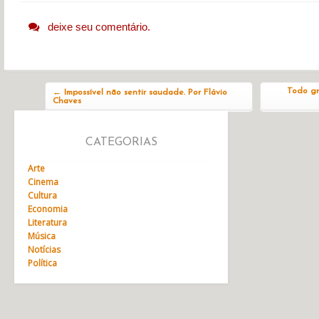
deixe seu comentário.
Navegação do post
Todo gr
←
Impossível não sentir saudade. Por Flávio
Chaves
CATEGORIAS
Arte
Cinema
Cultura
Economia
Literatura
Música
Notícias
Política