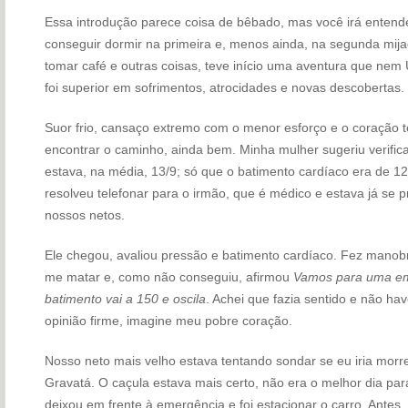
Essa introdução parece coisa de bêbado, mas você irá enten
conseguir dormir na primeira e, menos ainda, na segunda mij
tomar café e outras coisas, teve início uma aventura que nem 
foi superior em sofrimentos, atrocidades e novas descobertas.
Suor frio, cansaço extremo com o menor esforço e o coração 
encontrar o caminho, ainda bem. Minha mulher sugeriu verifica
estava, na média, 13/9; só que o batimento cardíaco era de 120
resolveu telefonar para o irmão, que é médico e estava já se 
nossos netos.
Ele chegou, avaliou pressão e batimento cardíaco. Fez manobr
me matar e, como não conseguiu, afirmou
Vamos para uma eme
batimento vai a 150 e oscila
. Achei que fazia sentido e não ha
opinião firme, imagine meu pobre coração.
Nosso neto mais velho estava tentando sondar se eu iria morre
Gravatá. O caçula estava mais certo, não era o melhor dia para
deixou em frente à emergência e foi estacionar o carro. Antes,