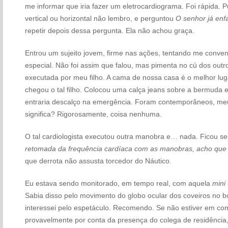
me informar que iria fazer um eletrocardiograma. Foi rápida. 
vertical ou horizontal não lembro, e perguntou
O senhor já enf
repetir depois dessa pergunta. Ela não achou graça.
Entrou um sujeito jovem, firme nas ações, tentando me conve
especial. Não foi assim que falou, mas pimenta no cú dos ou
executada por meu filho. A cama de nossa casa é o melhor luga
chegou o tal filho. Colocou uma calça jeans sobre a bermuda e
entraria descalço na emergência. Foram contemporâneos, meu f
significa? Rigorosamente, coisa nenhuma.
O tal cardiologista executou outra manobra e… nada. Ficou s
retomada da frequência cardíaca com as manobras, acho qu
que derrota não assusta torcedor do Náutico.
Eu estava sendo monitorado, em tempo real, com aquela
mini 
Sabia disso pelo movimento do globo ocular dos coveiros no 
interessei pelo espetáculo. Recomendo. Se não estiver em coma
provavelmente por conta da presença do colega de residência