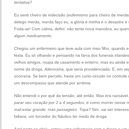
tentativa?
Eu senti cheiro de indecisão (eufemismo para cheiro de merda)
delego merda, merda faço eu, a glória é minha e o desastre é u
Foda-se! Com calma, defini: não tente nova manobra, eu quer
algum
medicamento
.
Chegou um enfermeiro que teve aula com meu filho, quando er
festa. Eu só olhando e pensando na farra dos funerais irlande
velhos amigos, roupa de casamento e enterro, mas eu ainda est
nome da droga,
Adenosina,
que seria providenciada. E, em seg
ocorreria. Se bem percebi, havia um curto-circuito no control
um descompasso que atende por arritmia.
Não entendi o por quê da tensão, até então. Mas era razoável.
parar seu coração por 2 a 4 segundos, é como morrer nesse
mal-estar grande, mas passageiro. Topa?
Sim, vai ser interes
faltava, um torcedor do Náutico ter medo de droga.
A tal porta se abriu, entrou uma enfermeira com a droga e um 