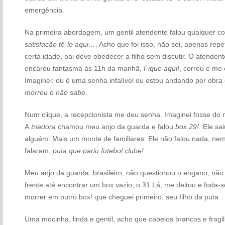
emergência.
Na primeira abordagem, um gentil atendente falou qualquer c
satisfação tê-lo aqui…
. Acho que foi isso, não sei, apenas repet
certa idade, pai deve obedecer a filho sem discutir. O atend
encarou fantasma às 11h da manhã,
Fique aqui!
, correu e me
Imaginei: ou é uma senha infalível ou estou andando por obr
morreu e não sabe
.
Num clique, a recepcionista me deu senha. Imaginei fosse do 
A
triadora
chamou meu anjo da guarda e falou
box 29!
. Ele sa
alguém. Mais um monte de familiares. Ele não falou nada, ne
falaram,
puta que pariu futebol clube!
Meu anjo da guarda, brasileiro, não questionou o engano, não
frente até encontrar um box vazio, o 31 Lá, me deitou e foda-s
morrer em outro box! que cheguei primeiro, seu filho da puta.
Uma mocinha, linda e gentil, acho que cabelos brancos e fragi