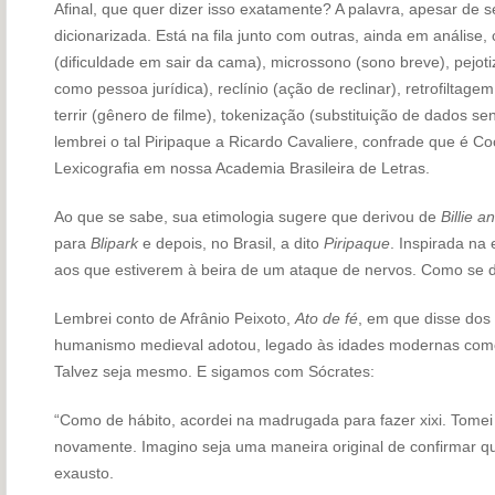
Afinal, que quer dizer isso exatamente? A palavra, apesar de 
dicionarizada. Está na fila junto com outras, ainda em análise, 
(dificuldade em sair da cama), microssono (sono breve), pejot
como pessoa jurídica), reclínio (ação de reclinar), retrofiltage
terrir (gênero de filme), tokenização (substituição de dados sen
lembrei o tal Piripaque a Ricardo Cavaliere, confrade que é
Lexicografia em nossa Academia Brasileira de Letras.
Ao que se sabe, sua etimologia sugere que derivou de
Billie a
para
Blipark
e depois, no Brasil, a dito
Piripaque
. Inspirada na
aos que estiverem à beira de um ataque de nervos. Como se d
Lembrei conto de Afrânio Peixoto,
Ato de fé
, em que disse dos
humanismo medieval adotou, legado às idades modernas como
Talvez seja mesmo. E sigamos com Sócrates:
“Como de hábito, acordei na madrugada para fazer xixi. Tomei 
novamente. Imagino seja uma maneira original de confirmar qu
exausto.