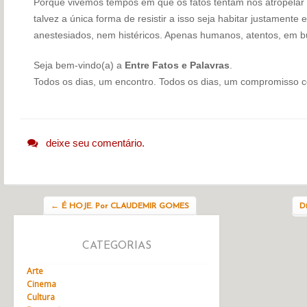
Porque vivemos tempos em que os fatos tentam nos atropelar 
talvez a única forma de resistir a isso seja habitar justament
anestesiados, nem histéricos. Apenas humanos, atentos, em bu
Seja bem-vindo(a) a
Entre Fatos e Palavras
.
Todos os dias, um encontro. Todos os dias, um compromisso c
deixe seu comentário.
Navegação do post
←
É HOJE. Por CLAUDEMIR GOMES
D
CATEGORIAS
Arte
Cinema
Cultura