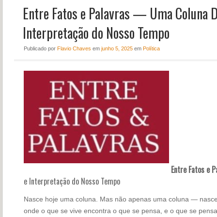
Entre Fatos e Palavras — Uma Coluna Di
NOTÍCIAS
PERFIL
Interpretação do Nosso Tempo
CONTATO
Publicado
por
Flavio Chaves
em
junho 5, 2025
em
Política
Entre Fatos e P
e Interpretação do Nosso Tempo
Nasce hoje uma coluna. Mas não apenas uma coluna — nasce u
onde o que se vive encontra o que se pensa, e o que se pens