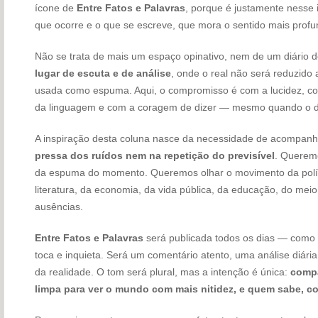
ícone de
Entre Fatos e Palavras
, porque é justamente nesse i
que ocorre e o que se escreve, que mora o sentido mais prof
Não se trata de mais um espaço opinativo, nem de um diário d
lugar de escuta e de análise
, onde o real não será reduzido
usada como espuma. Aqui, o compromisso é com a lucidez, co
da linguagem e com a coragem de dizer — mesmo quando o diz
A inspiração desta coluna nasce da necessidade de acompanh
pressa dos ruídos nem na repetição do previsível
. Queremo
da espuma do momento. Queremos olhar o movimento da polí
literatura, da economia, da vida pública, da educação, do meio
ausências.
Entre Fatos e Palavras
será publicada todos os dias — como 
toca e inquieta. Será um comentário atento, uma análise diári
da realidade. O tom será plural, mas a intenção é única:
compa
limpa para ver o mundo com mais nitidez, e quem sabe, c