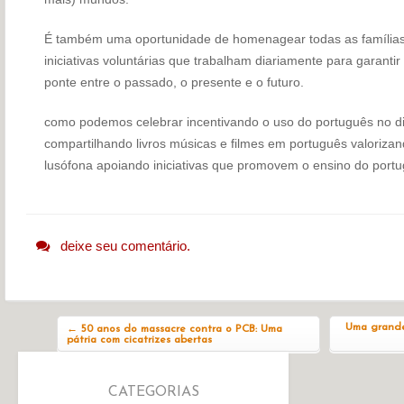
É também uma oportunidade de homenagear todas as famílias,
iniciativas voluntárias que trabalham diariamente para garant
ponte entre o passado, o presente e o futuro.
como podemos celebrar incentivando o uso do português no dia
compartilhando livros músicas e filmes em português valorizand
lusófona apoiando iniciativas que promovem o ensino do port
deixe seu comentário.
Navegação do post
Uma grande 
←
50 anos do massacre contra o PCB: Uma
pátria com cicatrizes abertas
CATEGORIAS