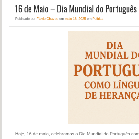
16 de Maio – Dia Mundial do Português
NOTÍCIAS
PERFIL
Publicado
por
Flavio Chaves
em
maio 16, 2025
em
Política
CONTATO
Hoje, 16 de maio, celebramos o Dia Mundial do Português c