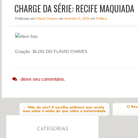
CHARGE DA SÉRIE: RECIFE MAQUIADA
NOTÍCIAS
PERFIL
Publicado
por
Flavio Chaves
em
fevereiro 5, 2025
em
Política
CONTATO
Criação: BLOG DO FLÁVIO CHAVES
deixe seu comentário.
Navegação do post
O Reci
←
Mãe do ano? A escolha polêmica que revela
mais sobre a mídia do que sobre a maternidade
CATEGORIAS