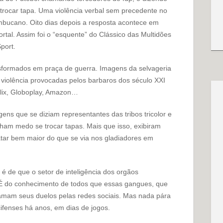
trocar tapa. Uma violência verbal sem precedente no
mbucano. Oito dias depois a resposta acontece em
ortal. Assim foi o “esquente” do Clássico das Multidões
port.
sformados em praça de guerra. Imagens da selvageria
 violência provocadas pelos barbaros dos século XXI
tflix, Globoplay, Amazon…
gens que se diziam representantes das tribos tricolor e
am medo se trocar tapas. Mais que isso, exibiram
ar bem maior do que se via nos gladiadores em
 é de que o setor de inteligência dos orgãos
 É do conhecimento de todos que essas gangues, que
amam seus duelos pelas redes sociais. Mas nada pára
ifenses há anos, em dias de jogos.