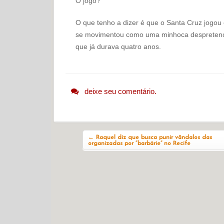
O jogo?
O que tenho a dizer é que o Santa Cruz jogou
se movimentou como uma minhoca despretencio
que já durava quatro anos.
deixe seu comentário.
Navegação do post
←
Raquel diz que busca punir vândalos das
organizadas por “barbárie” no Recife