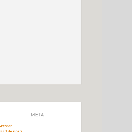
META
Acessar
Feed de posts