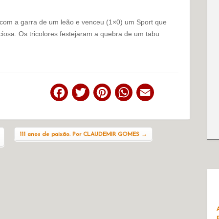
 com a garra de um leão e venceu (1×0) um Sport que
sa. Os tricolores festejaram a quebra de um tabu
Facebook
Twitter
Pinterest
WhatsApp
Email
111 anos de paixão. Por CLAUDEMIR GOMES
→