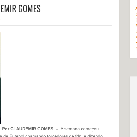
UDEMIR GOMES
a
Por CLAUDEMIR GOMES –
A semana começou
 de Futebol chamando torcedores de fdp, e dizendo