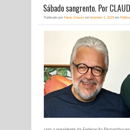
Sábado sangrento. Por CLA
Publicado
por
Flavio Chaves
em
fevereiro 2, 2025
em
Polític
com o presidente da Federação Pernambucana