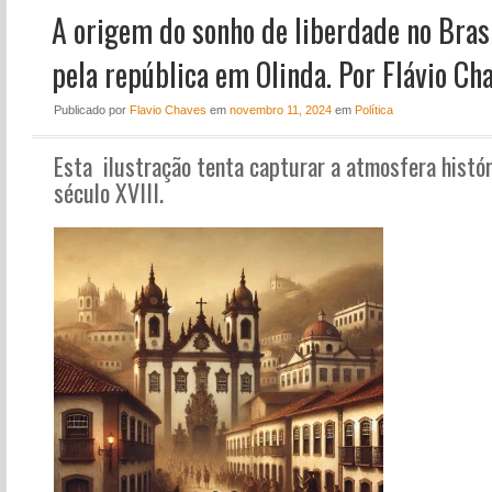
A origem do sonho de liberdade no Bras
NOTÍCIAS
PERFIL
pela república em Olinda. Por Flávio Ch
CONTATO
Publicado
por
Flavio Chaves
em
novembro 11, 2024
em
Política
Esta ilustração tenta capturar a atmosfera históri
século XVIII.