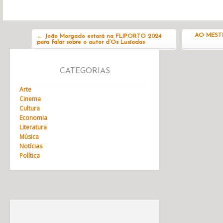
Navegação do post
AO MESTR
←
João Morgado estará na FLIPORTO 2024
para falar sobre o autor d’Os Lusíadas
CATEGORIAS
Arte
Cinema
Cultura
Economia
Literatura
Música
Notícias
Política