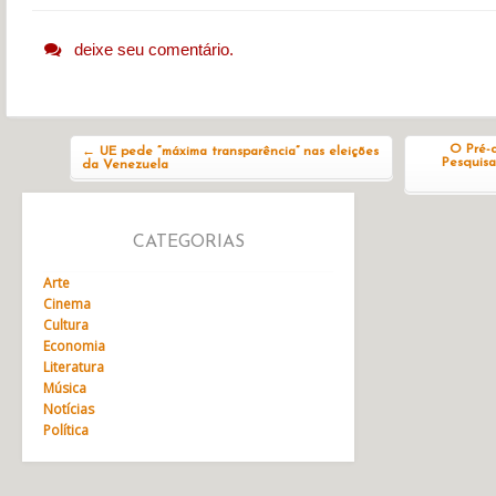
deixe seu comentário.
Navegação do post
O Pré-
←
UE pede “máxima transparência” nas eleições
Pesquisa
da Venezuela
CATEGORIAS
Arte
Cinema
Cultura
Economia
Literatura
Música
Notícias
Política