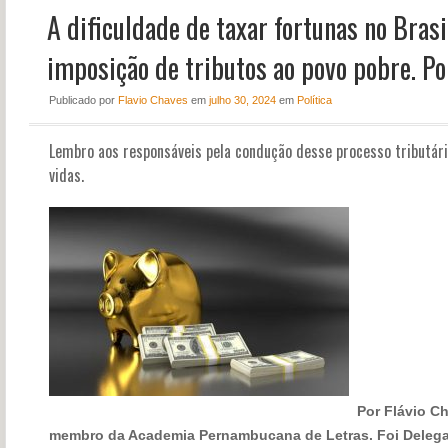
A dificuldade de taxar fortunas no Brasil
NOTÍCIAS
PERFIL
imposição de tributos ao povo pobre. Po
CONTATO
Publicado
por
Flavio Chaves
em
julho 30, 2024
em
Política
Lembro aos responsáveis pela condução desse processo tributário
vidas.
Por Flávio Ch
membro da Academia Pernambucana de Letras. Foi Delega