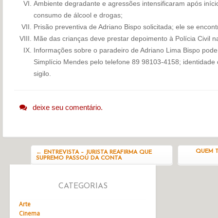
Ambiente degradante e agressões intensificaram após iníc
consumo de álcool e drogas;
Prisão preventiva de Adriano Bispo solicitada; ele se encont
Mãe das crianças deve prestar depoimento à Polícia Civil na 
Informações sobre o paradeiro de Adriano Lima Bispo pod
Simplício Mendes pelo telefone 89 98103-4158; identidade
sigilo.
deixe seu comentário.
Navegação do post
QUEM T
←
ENTREVISTA – JURISTA REAFIRMA QUE
SUPREMO PASSOU DA CONTA
CATEGORIAS
Arte
Cinema