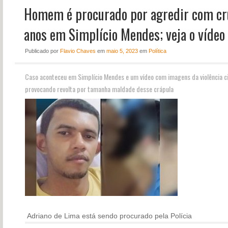
Homem é procurado por agredir com cru
NOTÍCIAS
PERFIL
anos em Simplício Mendes; veja o vídeo
CONTATO
Publicado
por
Flavio Chaves
em
maio 5, 2023
em
Política
Caso aconteceu em Simplício Mendes e um vídeo com imagens da violência ci
provocando revolta por tamanha maldade desse crápula
Adriano de Lima está sendo procurado pela Polícia