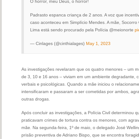
O horror, meu Deus, o horror!
Padrasto espanca criança de 2 anos. A voz que incent
caso aconteceu em Simplício Mendes. A mãe, Socorro Ca
Lima está sendo procurado pela Polícia @meionorte
pi
— Cinlages (@cinthialages)
May 1, 2023
As investigações revelaram que os quatro menores – um m
de 3, 10 e 16 anos – viviam em um ambiente degradante, c
verbais e psicológicas. Quando a mãe iniciou o relacionam
intensificaram e passaram a ser cometidas por ambos, agr
outras drogas.
Após concluir as investigações, a Polícia Civil determinou 
praticavam crimes de tortura contra os menores, com agra
mãe. Na segunda-feira, 1º de maio, o delegado José Wellin
prisão preventiva de Adriano Bispo, que se encontra foragid