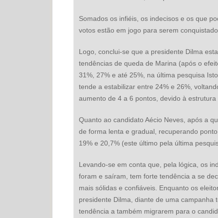
Somados os infiéis, os indecisos e os que po
votos estão em jogo para serem conquistados
Logo, conclui-se que a presidente Dilma esta
tendências de queda de Marina (após o efeit
31%, 27% e até 25%, na última pesquisa Ist
tende a estabilizar entre 24% e 26%, volta
aumento de 4 a 6 pontos, devido à estrutura
Quanto ao candidato Aécio Neves, após a qu
de forma lenta e gradual, recuperando pont
19% e 20,7% (este último pela última pesquis
Levando-se em conta que, pela lógica, os in
foram e saíram, tem forte tendência a se de
mais sólidas e confiáveis. Enquanto os elei
presidente Dilma, diante de uma campanha te
tendência a também migrarem para o candid