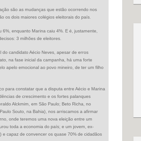
eração são as mudanças que estão ocorrendo nos
 os dois maiores colégios eleitorais do país.
u 6%, enquanto Marina caiu 4%. E é, justamente,
cisos: 3 milhões de eleitores.
l do candidato Aécio Neves, apesar de erros
ato, na fase inicial da campanha, há uma forte
lo apelo emocional ao povo mineiro, de ter um filho
ico para constatar que a disputa entre Aécio e Marina
ndências de crescimento e os fortes palanques
raldo Alckmim, em São Paulo; Beto Richa, no
Paulo Souto, na Bahia), nos arriscamos a afirmar
urno, onde teremos uma nova eleição entre um
turou toda a economia do país; e um jovem, ex-
) e capaz de convencer os quase 70% de cidadãos