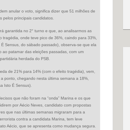
dem anular o voto, significa dizer que 51 milhões de
 pelos principais candidatos.
rá garantida no 2° turno e que, ao analisarmos as
o tragédia, onde teve pico de 36%, caindo para 33%,
o É Sensus, do sábado passado), observa-se que ela
ndo ao patamar das eleições passadas, com um
 partidária herdada do PSB.
eda de 21% para 14% (com o efeito tragédia), vem,
o a ponto, chegando nesta última semana a 18%,
a Isto É Sensus).
decisos que não foram na “onda” Marina e os que
cidirem por Aécio Neves, candidato com propostas
tores que nas últimas semanas migraram para a
rrorista contra a candidata Marina, tem leve
ato Aécio, que se apresenta como mudança segura.