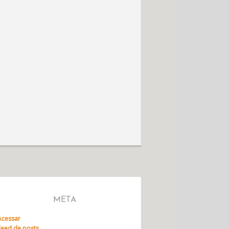
META
Acessar
Feed de posts