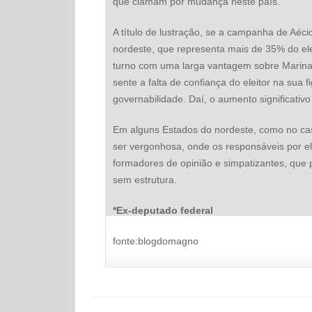
que clamam por mudança neste país.
A título de lustração, se a campanha de Aéci
nordeste, que representa mais de 35% do elei
turno com uma larga vantagem sobre Marina, 
sente a falta de confiança do eleitor na sua f
governabilidade. Daí, o aumento significativ
Em alguns Estados do nordeste, como no ca
ser vergonhosa, onde os responsáveis por el
formadores de opinião e simpatizantes, que
sem estrutura.
*Ex-deputado federal
fonte:blogdomagno