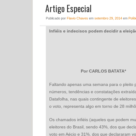
Artigo Especial
Publicado
por
Flavio Chaves
em
setembro 29, 2014
em
Polít
Infiéis e indecisos podem decidir a eleiçã
Por CARLOS BATATA*
Faltando apenas uma semana para o pleito p
números, tendências e constatações extraída
Datafolha, nas quais contingente de eleitore
o voto, representa algo em torno de 28 milhõ
Os chamados infiéis (aqueles que podem m
eleitores do Brasil, sendo 43%, dos que de
voto em Aécio e 31%, dos que declararam vo