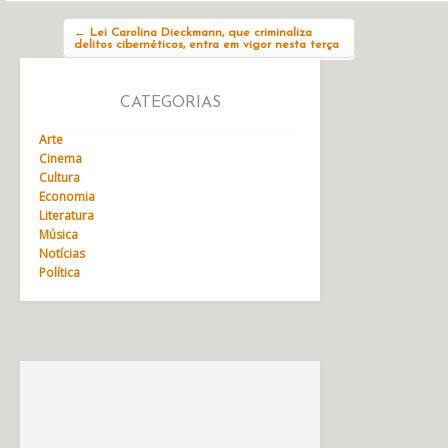
Navegação do post
←
Lei Carolina Dieckmann, que criminaliza
delitos cibernéticos, entra em vigor nesta terça
CATEGORIAS
Arte
Cinema
Cultura
Economia
Literatura
Música
Notícias
Política