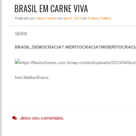
BRASIL EM CARNE VIVA
NOTÍCIAS
PERFIL
Publicado
por
Flavio Chaves
em
abril 2, 2013
em
Cultura
,
Política
CONTATO
SÉRIE
BRASIL:DEMOCRACIA? MERITOCRACIA?MISERITOCRAC
foto
:
WalkerEvans
deixe seu comentário.