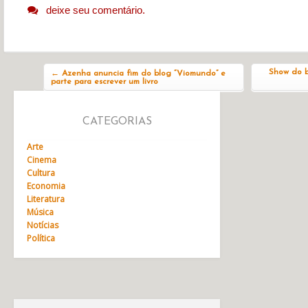
deixe seu comentário.
Navegação do post
Show do b
←
Azenha anuncia fim do blog “Viomundo” e
parte para escrever um livro
CATEGORIAS
Arte
Cinema
Cultura
Economia
Literatura
Música
Notícias
Política