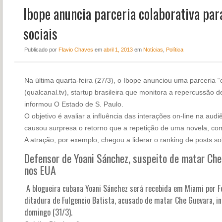
Ibope anuncia parceria colaborativa par
NOTÍCIAS
PERFIL
sociais
CONTATO
Publicado
por
Flavio Chaves
em
abril 1, 2013
em
Notícias
,
Política
Na última quarta-feira (27/3), o Ibope anunciou uma parceria 
(qualcanal.tv), startup brasileira que monitora a repercussão 
informou O Estado de S. Paulo.
O objetivo é avaliar a influência das interações on-line na audi
causou surpresa o retorno que a repetição de uma novela, co
A atração, por exemplo, chegou a liderar o ranking de posts so
Defensor de Yoani Sánchez, suspeito de matar Che
nos EUA
A blogueira cubana Yoani Sánchez será recebida em Miami por Fél
ditadura de Fulgencio Batista, acusado de matar Che Guevara, i
domingo (31/3).