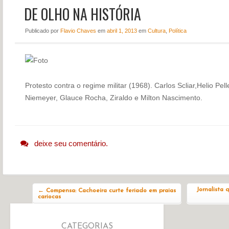
DE OLHO NA HISTÓRIA
NOTÍCIAS
PERFIL
Publicado
por
Flavio Chaves
em
abril 1, 2013
em
Cultura
,
Política
CONTATO
Protesto contra o regime militar (1968). Carlos Scliar,Helio Pell
Niemeyer, Glauce Rocha, Ziraldo e Milton Nascimento.
deixe seu comentário.
Navegação do post
Jornalista 
←
Compensa: Cachoeira curte feriado em praias
cariocas
CATEGORIAS