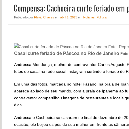
Compensa: Cachoeira curte feriado em p
NOTÍCIAS
PERFIL
Publicado
por
Flavio Chaves
em
abril 1, 2013
em
Notícias
,
Política
CONTATO
Casal curte feriado de Páscoa no Rio de Janeiro
Foto
Andressa Mendonça, mulher do contraventor Carlos Augusto R
fotos do casal na rede social Instagram curtindo o feriado de 
Em uma das fotos, marcada no hotel Fasano, na praia de Ipan
aparece ao lado de seu marido, com a praia de Ipanema ao fu
contraventor compartilhou imagens de restaurantes e locais que
dias.
Andressa e Cachoeira se casaram no final de dezembro de 2012
ocasião, ele beijou os pés de sua mulher em frente as câmera