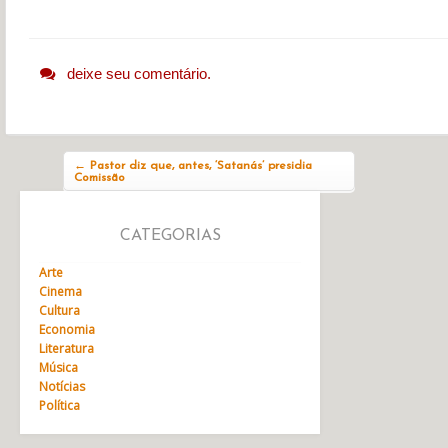
deixe seu comentário.
Navegação do post
←
Pastor diz que, antes, ‘Satanás’ presidia
Comissão
CATEGORIAS
Arte
Cinema
Cultura
Economia
Literatura
Música
Notícias
Política