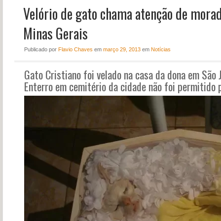
Velório de gato chama atenção de morad
NOTÍCIAS
PERFIL
Minas Gerais
CONTATO
Publicado
por
Flavio Chaves
em
março 29, 2013
em
Notícias
Gato Cristiano foi velado na casa da dona em São 
Enterro em cemitério da cidade não foi permitido p