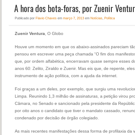
A hora dos bota-foras, por Zuenir Ventu
NOTÍCIAS
PERFIL
Publicado
por
Flavio Chaves
em
março 7, 2013
em
Notícias
,
Política
CONTATO
Zuenir Ventura
, O Globo
Houve um momento em que os abaixo-assinados pareciam tã
pensou em escrever uma peça chamada “O fim dos manifestos
que, por ordem alfabética, encerravam quase sempre esses do
anos 60: Zelito, Ziraldo e Zuenir. Mas eis que, de repente, eles
instrumento de ação política, com a ajuda da internet.
Foi graças a um deles, por exemplo, que surgiu uma revolucioná
Limpa. Reunindo 1,3 milhão de assinaturas, a petição virou pr
Câmara, no Senado e sancionado pela presidente da República.
por oito anos o candidato que tiver o mandato cassado, renunc
condenado por decisão de órgão colegiado.
As mais recentes manifestações dessa forma de profilaxia da vi