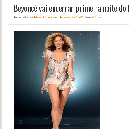
Beyoncé vai encerrar primeira noite do
NOTÍCIAS
PERFIL
Publicado
por
Flavio Chaves
em
fevereiro 27, 2013
em
Política
CONTATO