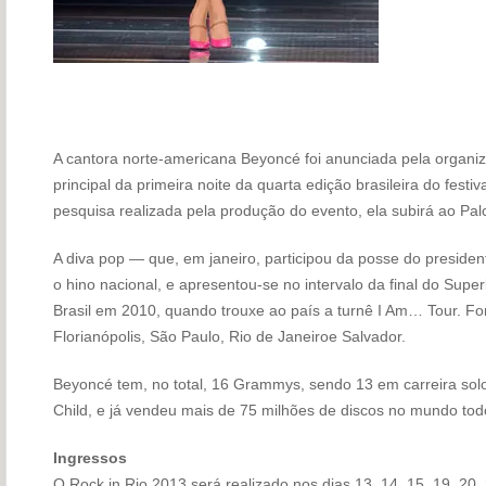
A cantora norte-americana Beyoncé foi anunciada pela organi
principal da primeira noite da quarta edição brasileira do festi
pesquisa realizada pela produção do evento, ela subirá ao P
A diva pop — que, em janeiro, participou da posse do presid
o hino nacional, e apresentou-se no intervalo da final do Sup
Brasil em 2010, quando trouxe ao país a turnê I Am… Tour. F
Florianópolis, São Paulo, Rio de Janeiroe Salvador.
Beyoncé tem, no total, 16 Grammys, sendo 13 em carreira sol
Child, e já vendeu mais de 75 milhões de discos no mundo tod
Ingressos
O Rock in Rio 2013 será realizado nos dias 13, 14, 15, 19, 20