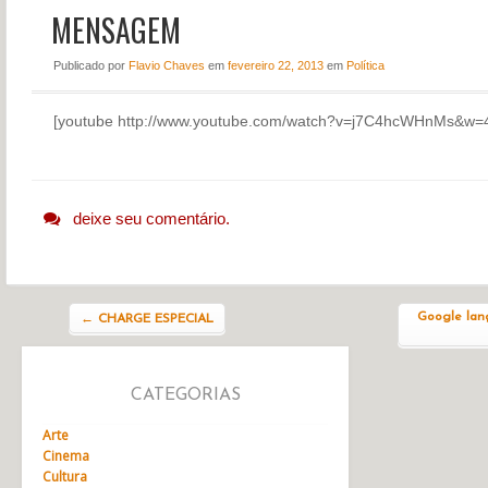
MENSAGEM
NOTÍCIAS
PERFIL
Publicado
por
Flavio Chaves
em
fevereiro 22, 2013
em
Política
CONTATO
[youtube http://www.youtube.com/watch?v=j7C4hcWHnMs&w=
deixe seu comentário.
Navegação do post
Google lanç
←
CHARGE ESPECIAL
CATEGORIAS
Arte
Cinema
Cultura