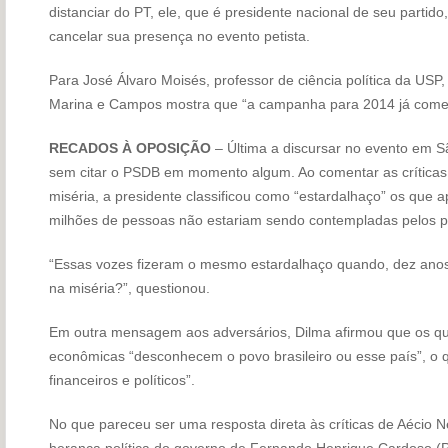
distanciar do PT, ele, que é presidente nacional de seu parti
cancelar sua presença no evento petista.
Para José Álvaro Moisés, professor de ciência política da USP
Marina e Campos mostra que “a campanha para 2014 já come
RECADOS À OPOSIÇÃO
– Última a discursar no evento em S
sem citar o PSDB em momento algum. Ao comentar as crítica
miséria, a presidente classificou como “estardalhaço” os que
milhões de pessoas não estariam sendo contempladas pelos p
“Essas vozes fizeram o mesmo estardalhaço quando, dez anos a
na miséria?”, questionou.
Em outra mensagem aos adversários, Dilma afirmou que os que
econômicas “desconhecem o povo brasileiro ou esse país”, o q
financeiros e políticos”.
No que pareceu ser uma resposta direta às críticas de Aécio N
herança política do governo de Fernando Henrique Cardoso 