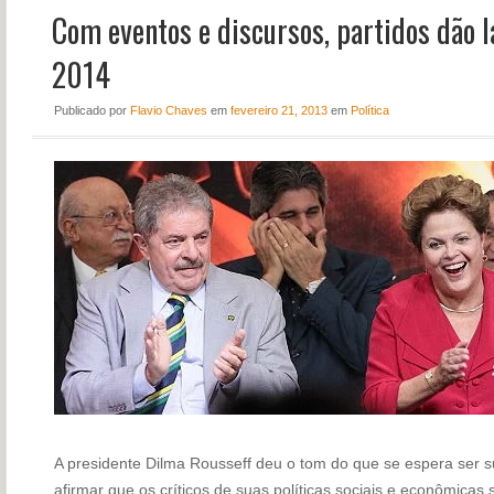
Com eventos e discursos, partidos dão l
NOTÍCIAS
PERFIL
2014
CONTATO
Publicado
por
Flavio Chaves
em
fevereiro 21, 2013
em
Política
A presidente Dilma Rousseff deu o tom do que se espera ser su
afirmar que os críticos de suas políticas sociais e econômicas s