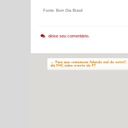
Fonte: Bom Dia Brasil
deixe seu comentário.
Navegação do post
←
‘Para que comemorar falando mal do outro?’,
diz FHC sobre evento do PT