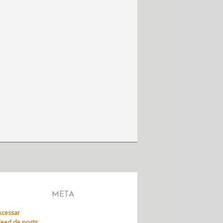
META
Acessar
Feed de posts