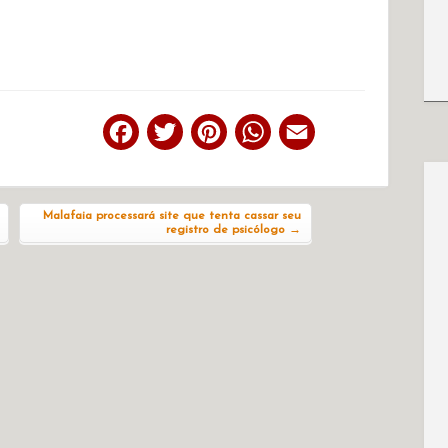
Facebook
Twitter
Pinterest
WhatsApp
Email
Malafaia processará site que tenta cassar seu
registro de psicólogo
→