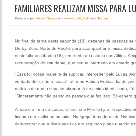
FAMILIARES REALIZAM MISSA PARA L
NOTÍCIAS
PERFIL
Publicado
por
Flavio Chaves
em
fevereiro 20, 2013
em
Notícias
CONTATO
No final da tarde desta segunda (18), dezenas de pessoas se 
Derby, Zona Norte do Recife, para acompanhar a missa dedic
neste último sábado (16), em frente ao estádio dos Aflitos. Am
recuperação do estudante, que segue internado em estado gra
“Essa foi nossa maneira de suplicar, interceder pelo Lucas. Ac
vontade dele, não a nossa”, afirmou Fátima Freitas, tia do jo
notícias de que o suposto atirador já teria sido identificado, 
“Sinceramente não penso na pessoa que fez isso. Só espero que
A mãe e a irmã de Lucas, Christina e Mirella Lyra, respectivam
ficando em vigília no hospital. Na Igreja, torcedores de Náuti
demonstrar que a rivalidade fica em segundo plano quando est