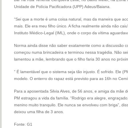
Unidade de Polícia Pacificadora (UPP) Adeus/Baiana.
“Sei que a morte é uma coisa natural, mas da maneira que aco
mais. Ele era meu filho único. A ficha realmente ainda não ca
Instituto Médico-Legal (IML), onde o corpo da vítima aguardava
Norma ainda disse não saber exatamente como a discussão c
começou numa brincadeira e terminou nessa tragédia. Não sei
lamentou a mãe, lembrando que o filho faria 30 anos no próxi
” É lamentável que o sistema seja tão injusto. É sofrido. Ele (PM
modelo. O enterro do rapaz está previsto para as 16h no Cemité
Para a aposentada Silvia Alves, de 56 anos, e amiga da mãe d
PM estragou a vida da família. “Rodrigo era alegre, engraçado,
menino muito tranquilo. Ele nunca se envolveu com briga”, diss
deixou uma filha de 3 anos.
Fonte: G1