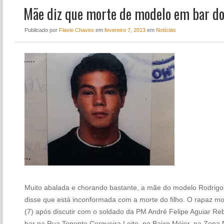
Mãe diz que morte de modelo em bar do 
NOTÍCIAS
PERFIL
Publicado
por
Flavio Chaves
em
fevereiro 7, 2013
em
Notícias
CONTATO
Muito abalada e chorando bastante, a mãe do modelo Rodrigo
disse que está inconformada com a morte do filho. O rapaz mo
(7) após discutir com o soldado da PM André Felipe Aguiar Reb
bar na Rua Tenente Cerqueira Leite, no Baixo Méier, na Zona 