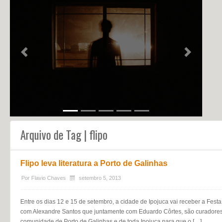
NOTÍCIAS
PERFIL
CONTATO
Previous
Next
Arquivo de Tag | flipo
Flipo leva literatura a Porto de Galinhas
Por
Flavio Chaves
setembro 5, 2013
Entre os dias 12 e 15 de setembro, a cidade de Ipojuca vai receber a Festa 
com Alexandre Santos que juntamente com Eduardo Côrtes, são curadores d
comunidade de Porto de Galinhas e de toda Ipojuca para que o […]