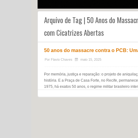
Arquivo de Tag | 50 Anos do Massac
com Cicatrizes Abertas
50 anos do massacre contra o PCB: Uma 
Por
Flavio Chaves
maio 15, 2025
Por memória, justiça e reparação: o projeto de aniqui
história. E a Praça de Casa Forte, no Recife, permanec
1975, há exatos 50 anos, o regime militar brasileiro in
Navegação do post