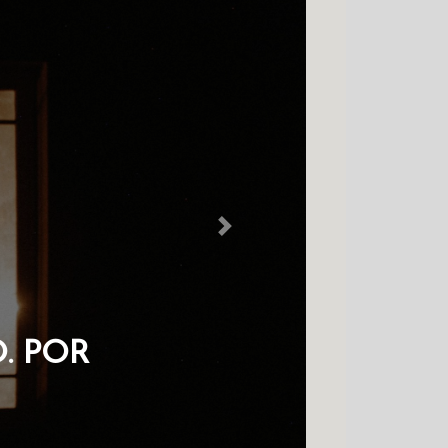
Next
NO COLDRE
AVES