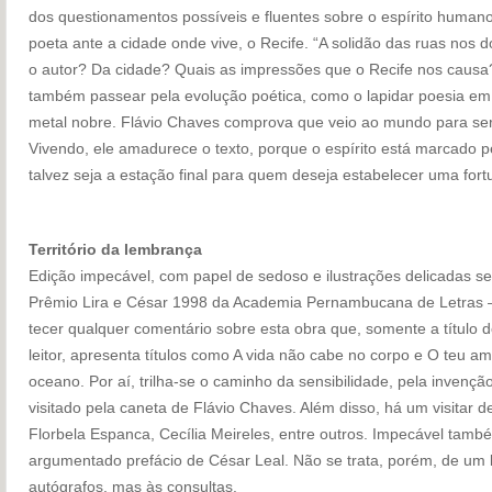
dos questionamentos possíveis e fluentes sobre o espírito human
poeta ante a cidade onde vive, o Recife. “A solidão das ruas nos d
o autor? Da cidade? Quais as impressões que o Recife nos causa?
também passear pela evolução poética, como o lapidar poesia em
metal nobre. Flávio Chaves comprova que veio ao mundo para ser
Vivendo, ele amadurece o texto, porque o espírito está marcado pel
talvez seja a estação final para quem deseja estabelecer uma fortu
Território da lembrança
Edição impecável, com papel de sedoso e ilustrações delicadas s
Prêmio Lira e César 1998 da Academia Pernambucana de Letras –
tecer qualquer comentário sobre esta obra que, somente a título d
leitor, apresenta títulos como A vida não cabe no corpo e O teu 
oceano. Por aí, trilha-se o caminho da sensibilidade, pela invenç
visitado pela caneta de Flávio Chaves. Além disso, há um visitar d
Florbela Espanca, Cecília Meireles, entre outros. Impecável tamb
argumentado prefácio de César Leal. Não se trata, porém, de um l
autógrafos, mas às consultas.