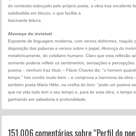
do conteúdo esboçado pelo próprio poeta, a obra traz excelente for
subdividida em blocos, o que facilita a
fascinante leitura.
Alvoroço do invisível
Expoente de linguagem moderna, com versos disformes, naquilo qu
disposição das palavras e versos sobre o papel, Alvoroço do invisív
metaforicamente, do cotidiano humano. Claro que esta reflexão a
somente poderia refletir os sentimentos, sensações e percepções
poema – nenhum traz título – Flávio Chaves diz: “o homem quando
tempo.” Isto condiz muito bem – e comprova a harmonia da obra 
também poeta Mário Hélio, na orelha do livro: “pode um poema se
que na vida tudo tem o seu tempo e, para ler esta obra, o tempo 
ganhando em sabedoria e profundidade.
151.006 comentários sobre “
Perfil do poe