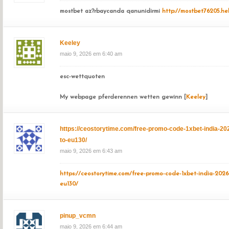
mostbet az?rbaycanda qanunidirmi
http://mostbet76205.he
Keeley
maio 9, 2026 em 6:40 am
esc-wettquoten
My webpage pferderennen wetten gewinn [
Keeley
]
https://ceostorytime.com/free-promo-code-1xbet-india-2
to-eu130/
maio 9, 2026 em 6:43 am
https://ceostorytime.com/free-promo-code-1xbet-india-2026
eu130/
pinup_vcmn
maio 9, 2026 em 6:44 am