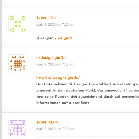
1xbet_ltOn
maio 9, 2026 em 7:16 am
xbet giri?i
xbet giri?i
bkdesignsgbrDoIt
maio 9, 2026 em 7:17 am
http://bk-designs-gbr.de/
Das Unternehmen Bk Designs Gbr etabliert sich als ein spez
praesent im den deutschen Markt, das ermoeglicht hochwe
fuer seine Kunden, sich auszeichnend durch auf persoenli
Informationen auf dieser Seite.
1xbet_gaOn
maio 9, 2026 em 7:19 am