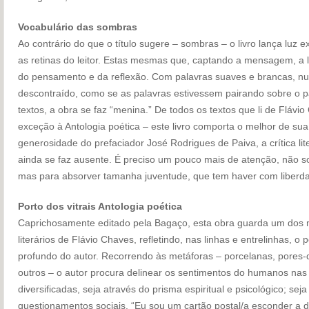
Vocabulário das sombras
Ao contrário do que o título sugere – sombras – o livro lança luz 
as retinas do leitor. Estas mesmas que, captando a mensagem, a 
do pensamento e da reflexão. Com palavras suaves e brancas, 
descontraído, como se as palavras estivessem pairando sobre o 
textos, a obra se faz “menina.” De todos os textos que li de Flávi
exceção à Antologia poética – este livro comporta o melhor de su
generosidade do prefaciador José Rodrigues de Paiva, a crítica li
ainda se faz ausente. É preciso um pouco mais de atenção, não s
mas para absorver tamanha juventude, que tem haver com liberd
Porto dos vitrais Antologia poética
Caprichosamente editado pela Bagaço, esta obra guarda um dos 
literários de Flávio Chaves, refletindo, nas linhas e entrelinhas,
profundo do autor. Recorrendo às metáforas – porcelanas, pores-d
outros – o autor procura delinear os sentimentos do humanos nas
diversificadas, seja através do prisma espiritual e psicológico; seja
questionamentos sociais. “Eu sou um cartão postal/a esconder a d