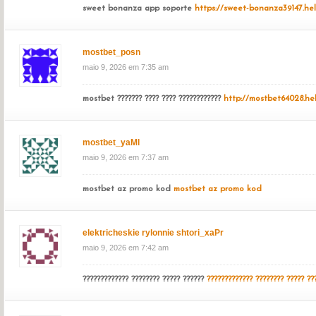
sweet bonanza app soporte
https://sweet-bonanza39147.he
mostbet_posn
maio 9, 2026 em 7:35 am
mostbet ??????? ???? ???? ????????????
http://mostbet64028.he
mostbet_yaMl
maio 9, 2026 em 7:37 am
mostbet az promo kod
mostbet az promo kod
elektricheskie rylonnie shtori_xaPr
maio 9, 2026 em 7:42 am
????????????? ???????? ????? ??????
????????????? ???????? ????? ??