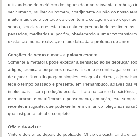
utilizando-se da metáfora das águas do mar, reinventa o rebuliço i
ser humano, mulher ou homem, coadjuvante ou não do nosso temp
muito mais que a vontade de viver, tem a coragem de se expor ao
sendo, fica claro que esta obra esta emprenhada de sentimentos, 
pensados, meditados e, por fim, obedecendo a uma voz transform
existência, numa realização mais delicada e profunda do amor.
Canções de vento e mar – a palavra escr
ita
Somente a metáfora pode explicar a sensação ao se debruçar sob
artigos, crônica e pequenos ensaios. É como se embriagar com 
de açúcar. Numa linguagem simples, coloquial e direta, o jornalist
tece o tempo passado e presente, em Pernambuco, através das vi
intelectuais – com produção escrita – hora no correr da existência
aventuraram e metrificaram o pensamento, em ação, esta sempre
recente, instigante, que pode-se ler em um único fôlego aos sua
que instigante: atual e completo.
Ofício de existir
Vinte e dois anos depois de publicado, Ofício de existir ainda encan