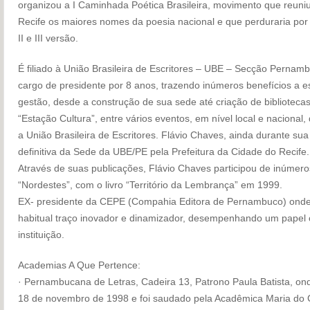
organizou a I Caminhada Poética Brasileira, movimento que reuniu
Recife os maiores nomes da poesia nacional e que perduraria por
II e III versão.
É filiado à União Brasileira de Escritores – UBE – Secção Pernam
cargo de presidente por 8 anos, trazendo inúmeros benefícios a e
gestão, desde a construção de sua sede até criação de bibliotecas
“Estação Cultura”, entre vários eventos, em nível local e nacional
a União Brasileira de Escritores. Flávio Chaves, ainda durante su
definitiva da Sede da UBE/PE pela Prefeitura da Cidade do Recife.
Através de suas publicações, Flávio Chaves participou de inúmero
“Nordestes”, com o livro “Território da Lembrança” em 1999.
EX- presidente da CEPE (Compahia Editora de Pernambuco) ond
habitual traço inovador e dinamizador, desempenhando um papel c
instituição.
Academias A Que Pertence:
· Pernambucana de Letras, Cadeira 13, Patrono Paula Batista, on
18 de novembro de 1998 e foi saudado pela Acadêmica Maria do