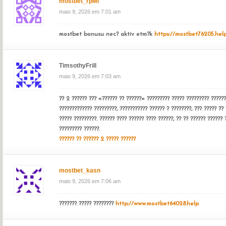
mostbet_rpMl
maio 9, 2026 em 7:01 am
mostbet bonusu nec? aktiv etm?k
https://mostbet76205.hel
TimsothyFrill
maio 9, 2026 em 7:03 am
?? 2 ?????? ??? «?????? ?? ??????» ????????? ????? ????????? ??????
????????????? ?????????, ??????????? ?????? ? ????????, ??? ????? ?? 
????? ?????????. ?????? ???? ?????? ???? ??????, ?? ?? ?????? ?????? 
????????? ??????.
?????? ?? ?????? 2 ????? ??????
mostbet_kasn
maio 9, 2026 em 7:06 am
??????? ????? ????????
http://www.mostbet64028.help