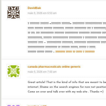
DavidBak
maio 9, 2026 em 6:53 am
? ???????? ??????? «???????? ???????» ?????????? ?????????????? ???
????? ??????? ??????? ?????????. ??????? ?????????? ??? ? ??????????
?? ???. ??? ??????????? ???????? ??????????? ????????? ????????? ???
????????????, ??????? ????????????? ??????????? ? ?????????? ???????
???????? ???? — ???????????? ?????????, ?????????? ??????????? ????
?????????????? ?????????? ?? ??????? ??????, ?????? ? ?????.
??????? ?????? ?????? –
???????? ????? ?? ????? ? ????????
canada pharmaceuticals online generic
maio 9, 2026 em 7:00 am
Great article! That is the kind of info that are meant to b
internet. Shame on the search engines for now not position
Come on over and talk over with my web site . Thanks =)