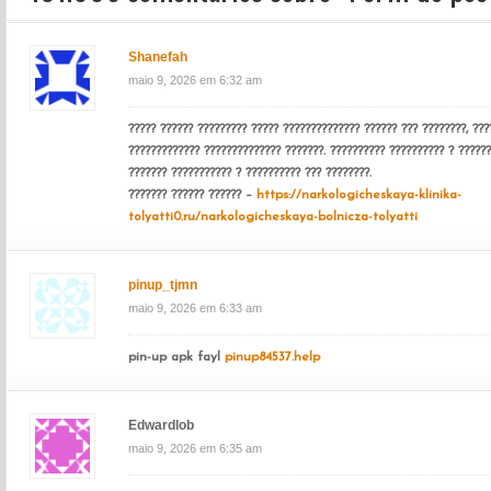
Shanefah
maio 9, 2026 em 6:32 am
????? ?????? ????????? ????? ?????????????? ?????? ??? ????????, ???
????????????? ?????????????? ???????. ?????????? ?????????? ? ?????
??????? ??????????? ? ?????????? ??? ????????.
??????? ?????? ?????? –
https://narkologicheskaya-klinika-
tolyatti0.ru/narkologicheskaya-bolnicza-tolyatti
pinup_tjmn
maio 9, 2026 em 6:33 am
pin-up apk fayl
pinup84537.help
Edwardlob
maio 9, 2026 em 6:35 am