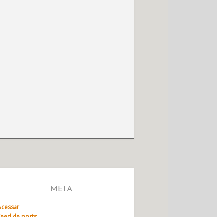
META
Acessar
Feed de posts