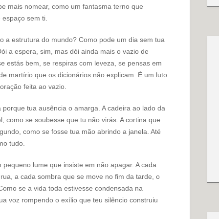
abe mais nomear, como um fantasma terno que
 espaço sem ti.
nto a estrutura do mundo? Como pode um dia sem tua
ói a espera, sim, mas dói ainda mais o vazio de
se estás bem, se respiras com leveza, se pensas em
 martírio que os dicionários não explicam. É um luto
ação feita ao vazio.
ara porque tua ausência o amarga. A cadeira ao lado da
 como se soubesse que tu não virás. A cortina que
gundo, como se fosse tua mão abrindo a janela. Até
mo tudo.
m pequeno lume que insiste em não apagar. A cada
a rua, a cada sombra que se move no fim da tarde, o
 Como se a vida toda estivesse condensada na
ua voz rompendo o exílio que teu silêncio construiu