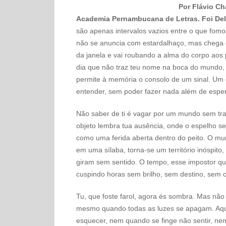
Por Flávio Cha
Academia Pernambucana de Letras. Foi De
são apenas intervalos vazios entre o que fom
não se anuncia com estardalhaço, mas chega d
da janela e vai roubando a alma do corpo aos
dia que não traz teu nome na boca do mundo, 
permite à memória o consolo de um sinal. Um
entender, sem poder fazer nada além de esper
Não saber de ti é vagar por um mundo sem tr
objeto lembra tua ausência, onde o espelho se re
como uma ferida aberta dentro do peito. O mu
em uma sílaba, torna-se um território inóspito
giram sem sentido. O tempo, esse impostor qu
cuspindo horas sem brilho, sem destino, sem c
Tu, que foste farol, agora és sombra. Mas n
mesmo quando todas as luzes se apagam. Aq
esquecer, nem quando se finge não sentir, nem