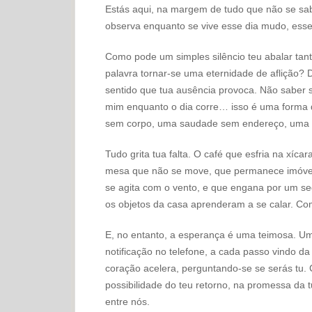
Estás aqui, na margem de tudo que não se s
observa enquanto se vive esse dia mudo, esse
Como pode um simples silêncio teu abalar ta
palavra tornar-se uma eternidade de aflição? D
sentido que tua ausência provoca. Não saber 
mim enquanto o dia corre… isso é uma forma de
sem corpo, uma saudade sem endereço, uma or
Tudo grita tua falta. O café que esfria na xíc
mesa que não se move, que permanece imóvel,
se agita com o vento, e que engana por um se
os objetos da casa aprenderam a se calar. Co
E, no entanto, a esperança é uma teimosa. U
notificação no telefone, a cada passo vindo d
coração acelera, perguntando-se se serás tu.
possibilidade do teu retorno, na promessa da t
entre nós.