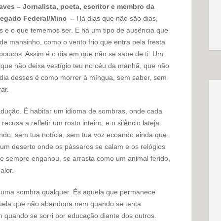
ves – Jornalista, poeta, escritor e membro da
legado Federal/Minc –
Há dias que não são dias,
os e o que tememos ser. E há um tipo de ausência que
e mansinho, como o vento frio que entra pela fresta
 poucos. Assim é o dia em que não se sabe de ti. Um
que não deixa vestígio teu no céu da manhã, que não
 dia desses é como morrer à míngua, sem saber, sem
ar.
adução. É habitar um idioma de sombras, onde cada
cusa a refletir um rosto inteiro, e o silêncio lateja
ndo, sem tua notícia, sem tua voz ecoando ainda que
, um deserto onde os pássaros se calam e os relógios
e sempre enganou, se arrasta como um animal ferido,
alor.
ão uma sombra qualquer. És aquela que permanece
uela que não abandona nem quando se tenta
 quando se sorri por educação diante dos outros.