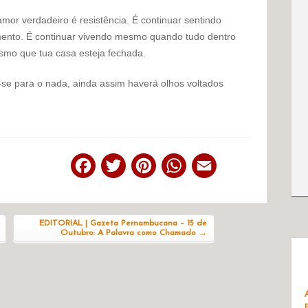
or verdadeiro é resistência. É continuar sentindo
nto. É continuar vivendo mesmo quando tudo dentro
smo que tua casa esteja fechada.
e para o nada, ainda assim haverá olhos voltados
Facebook
Twitter
Pinterest
WhatsApp
Email
EDITORIAL | Gazeta Pernambucana – 15 de
Outubro: A Palavra como Chamado
→