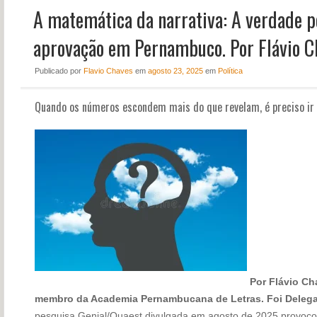
A matemática da narrativa: A verdade p
NOTÍCIAS
PERFIL
aprovação em Pernambuco. Por Flávio C
CONTATO
Publicado
por
Flavio Chaves
em
agosto 23, 2025
em
Política
Quando os números escondem mais do que revelam, é preciso ir 
Por Flávio Cha
membro da Academia Pernambucana de Letras. Foi Delega
pesquisa Genial/Quaest divulgada em agosto de 2025 provocou