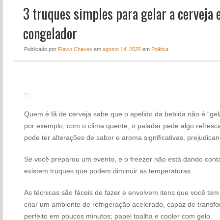
3 truques simples para gelar a cerveja
NOTÍCIAS
PERFIL
congelador
CONTATO
Publicado
por
Flavio Chaves
em
agosto 14, 2025
em
Política
Quem é fã de cerveja sabe que o apelido da bebida não é “gela
por exemplo, com o clima quente, o paladar pede algo refresca
pode ter alterações de sabor e aroma significativas, prejudica
Se você preparou um evento, e o freezer não está dando conta
existem truques que podem diminuir as temperaturas.
As técnicas são fáceis de fazer e envolvem itens que você tem 
criar um ambiente de refrigeração acelerado, capaz de tran
perfeito em poucos minutos; papel toalha e cooler com gelo.