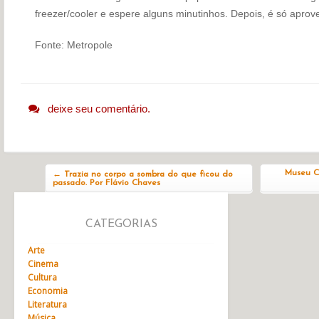
freezer/cooler e espere alguns minutinhos. Depois, é só aprove
Fonte: Metropole
deixe seu comentário.
Navegação do post
Museu Ca
←
Trazia no corpo a sombra do que ficou do
passado. Por Flávio Chaves
CATEGORIAS
Arte
Cinema
Cultura
Economia
Literatura
Música