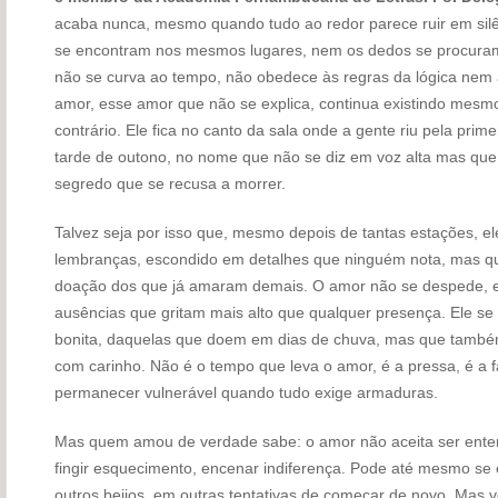
acaba nunca, mesmo quando tudo ao redor parece ruir em sil
se encontram nos mesmos lugares, nem os dedos se procuram
não se curva ao tempo, não obedece às regras da lógica nem
amor, esse amor que não se explica, continua existindo mesmo
contrário. Ele fica no canto da sala onde a gente riu pela pri
tarde de outono, no nome que não se diz em voz alta mas qu
segredo que se recusa a morrer.
Talvez seja por isso que, mesmo depois de tantas estações, el
lembranças, escondido em detalhes que ninguém nota, mas q
doação dos que já amaram demais. O amor não se despede, 
ausências que gritam mais alto que qualquer presença. Ele se
bonita, daquelas que doem em dias de chuva, mas que também
com carinho. Não é o tempo que leva o amor, é a pressa, é a f
permanecer vulnerável quando tudo exige armaduras.
Mas quem amou de verdade sabe: o amor não aceita ser enter
fingir esquecimento, encenar indiferença. Pode até mesmo se
outros beijos, em outras tentativas de começar de novo. Mas v