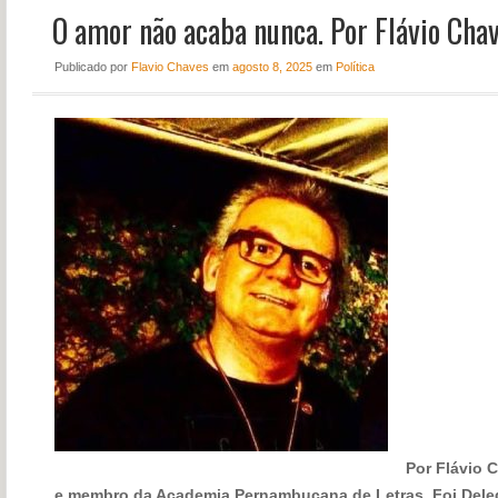
O amor não acaba nunca. Por Flávio Cha
NOTÍCIAS
PERFIL
Publicado
por
Flavio Chaves
em
agosto 8, 2025
em
Política
CONTATO
Por Flávio Cha
e membro da Academia Pernambucana de Letras. Foi Del