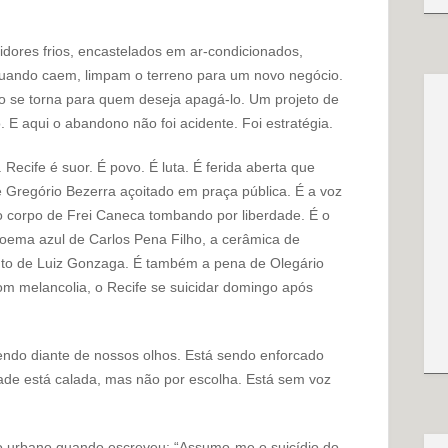
dores frios, encastelados em ar-condicionados,
uando caem, limpam o terreno para um novo negócio.
vo se torna para quem deseja apagá-lo. Um projeto de
E aqui o abandono não foi acidente. Foi estratégia.
 Recife é suor. É povo. É luta. É ferida aberta que
 Gregório Bezerra açoitado em praça pública. É a voz
 o corpo de Frei Caneca tombando por liberdade. É o
poema azul de Carlos Pena Filho, a cerâmica de
nto de Luiz Gonzaga. É também a pena de Olegário
m melancolia, o Recife se suicidar domingo após
rendo diante de nossos olhos. Está sendo enforcado
dade está calada, mas não por escolha. Está sem voz
to urbano quando escreveu: “Assumo-me o suicídio do