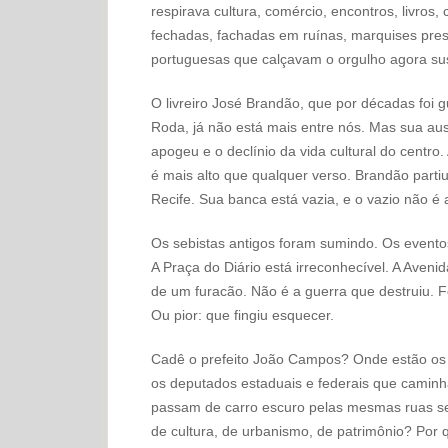
respirava cultura, comércio, encontros, livros, 
fechadas, fachadas em ruínas, marquises prest
portuguesas que calçavam o orgulho agora su
O livreiro José Brandão, que por décadas foi g
Roda, já não está mais entre nós. Mas sua ausê
apogeu e o declínio da vida cultural do centro. 
é mais alto que qualquer verso. Brandão parti
Recife. Sua banca está vazia, e o vazio não é a
Os sebistas antigos foram sumindo. Os evento
A Praça do Diário está irreconhecível. A Ave
de um furacão. Não é a guerra que destruiu. F
Ou pior: que fingiu esquecer.
Cadê o prefeito João Campos? Onde estão os 
os deputados estaduais e federais que caminh
passam de carro escuro pelas mesmas ruas se
de cultura, de urbanismo, de patrimônio? Por 