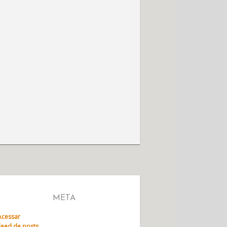
META
Acessar
Feed de posts