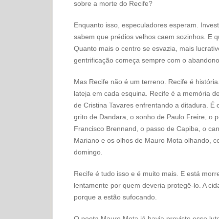
sobre a morte do Recife?
Enquanto isso, especuladores esperam. Investi
sabem que prédios velhos caem sozinhos. E q
Quanto mais o centro se esvazia, mais lucrati
gentrificação começa sempre com o abandono. 
Mas Recife não é um terreno. Recife é história.
lateja em cada esquina. Recife é a memória de
de Cristina Tavares enfrentando a ditadura. É
grito de Dandara, o sonho de Paulo Freire, o 
Francisco Brennand, o passo de Capiba, o ca
Mariano e os olhos de Mauro Mota olhando, co
domingo.
Recife é tudo isso e é muito mais. E está mor
lentamente por quem deveria protegê-lo. A ci
porque a estão sufocando.
O poeta Mauro Mota já havia previsto esse lu