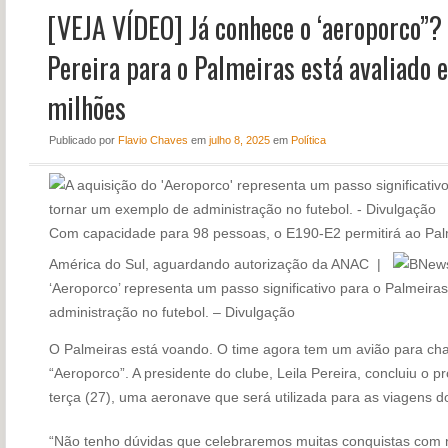
[VEJA VÍDEO] Já conhece o ‘aeroporco”? 
NOTÍCIAS
PERFIL
Pereira para o Palmeiras está avaliad
CONTATO
milhões
Publicado
por
Flavio Chaves
em
julho 8, 2025
em
Política
Com capacidade para 98 pessoas, o E190-E2 permitirá ao Pal
América do Sul, aguardando autorização da ANAC |
‘Aeroporco’ representa um passo significativo para o Palmeir
administração no futebol. – Divulgação
O Palmeiras está voando. O time agora tem um avião para cham
“Aeroporco”. A presidente do clube, Leila Pereira, concluiu o
terça (27), uma aeronave que será utilizada para as viagens do
“Não tenho dúvidas que celebraremos muitas conquistas com 