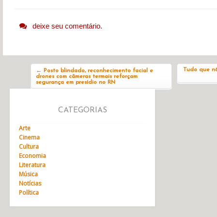
deixe seu comentário.
Navegação do post
Tudo que nã
←
Posto blindado, reconhecimento facial e
drones com câmeras termais reforçam
segurança em presídio no RN
CATEGORIAS
Arte
Cinema
Cultura
Economia
Literatura
Música
Notícias
Política