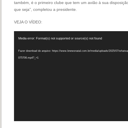
também, é o primeiro clube que tem um avião à sua disposiçã
que seja”, completou a presidente.
VEJA O VÍDEO:
Tocador
Media error: Format(s) not supported or source(s) not found
de
vídeo
Fazer download do arquivo: https://www.bnewsnatal.com.br/media/uploads/2025/07/whatsap
075706.mp4?_=1